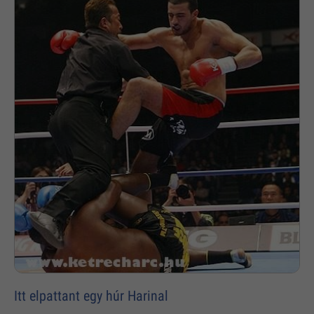
Itt elpattant egy húr Harinal