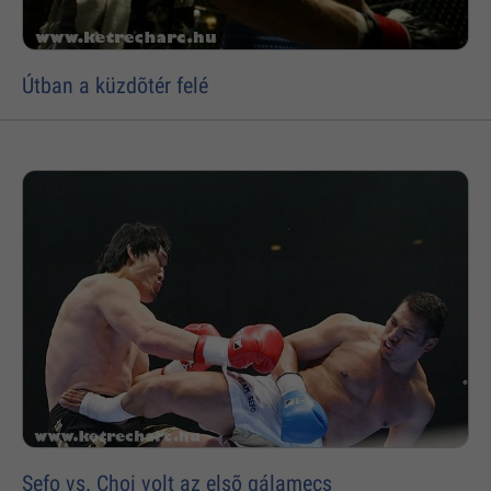
Útban a küzdõtér felé
Sefo vs. Choi volt az elsõ gálamecs