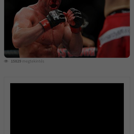
15829
megtekintés