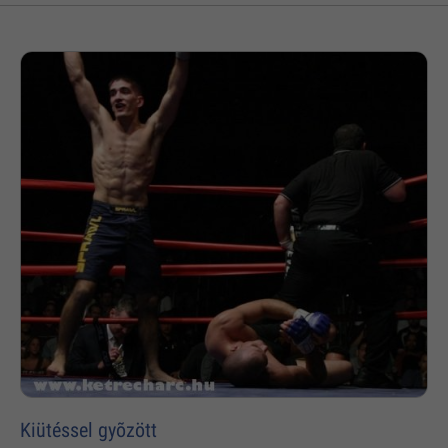
Kiütéssel gyõzött