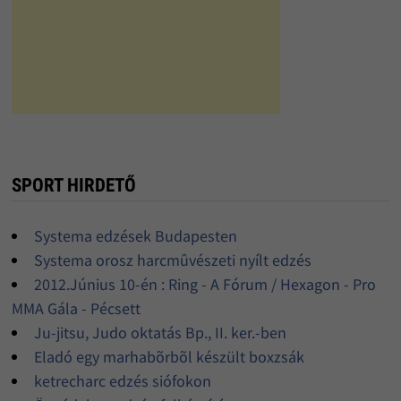
SPORT HIRDETŐ
Systema edzések Budapesten
Systema orosz harcmûvészeti nyílt edzés
2012.Június 10-én : Ring - A Fórum / Hexagon - Pro
MMA Gála - Pécsett
Ju-jitsu, Judo oktatás Bp., II. ker.-ben
Eladó egy marhabõrbõl készült boxzsák
ketrecharc edzés siófokon