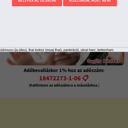
BELÉPEK AZ OLDALRA
KÖSZÖNÖM, MOST NEM!
údzsucu (ju-jitsu), thai boksz (muaj thai), pankráció, utcai harc, ketrecharc
Adóbevalláskor 1%-hoz az adószám:
18472273-1-06 📋
(
Kattintson az adószámra a másoláshoz.
)