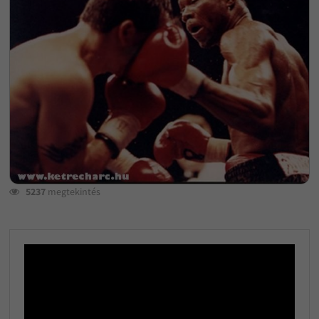
5237
megtekintés