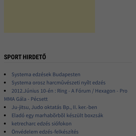
SPORT HIRDETŐ
Systema edzések Budapesten
Systema orosz harcmûvészeti nyílt edzés
2012.Június 10-én : Ring - A Fórum / Hexagon - Pro
MMA Gála - Pécsett
Ju-jitsu, Judo oktatás Bp., II. ker.-ben
Eladó egy marhabõrbõl készült boxzsák
ketrecharc edzés siófokon
Önvédelem edzés-felkészítés