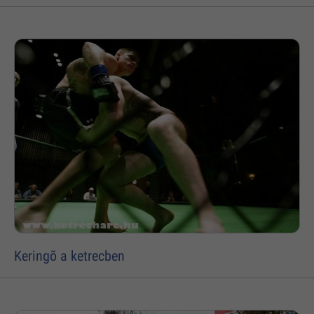
Keringõ a ketrecben