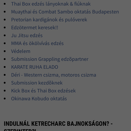
Thai Box edzés lányoknak & fiúknak
Muaythai és Combat Sambo oktatás Budapesten
Pretorian kardigánok és pulóverek
Edzötermet keresek!!
Ju Jitsu edzés
MMA és ökölvívás edzés
Védelem
Submission Grappling edzõpartner
KARATE RUHA ELADO
Déri - Western csizma, motoros csizma
Submission kezdõknek
Kick Box és Thai Box edzések
Okinawa Kobudo oktatás
INDULNÁL KETRECHARC BAJNOKSÁGON? -