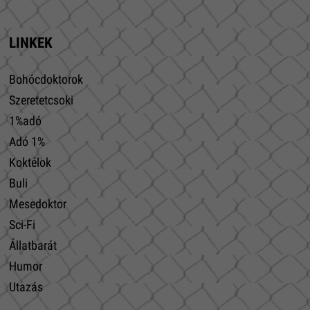
LINKEK
Bohócdoktorok
Szeretetcsoki
1%adó
Adó 1%
Koktélok
Buli
Mesedoktor
Sci-Fi
Állatbarát
Humor
Utazás