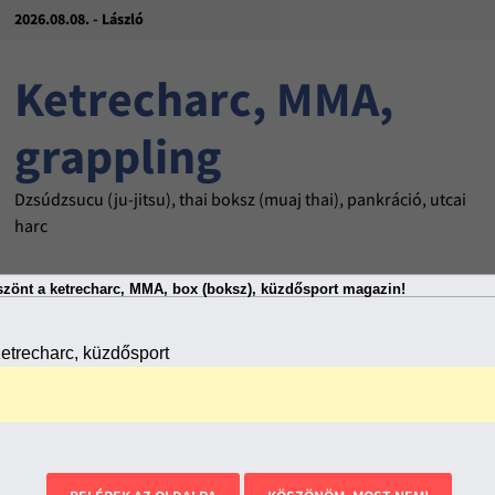
2026.08.08. - László
Ketrecharc, MMA,
grappling
Dzsúdzsucu (ju-jitsu), thai boksz (muaj thai), pankráció, utcai
harc
zönt a ketrecharc, MMA, box (boksz), küzdősport magazin!
MENU
etrecharc, küzdősport