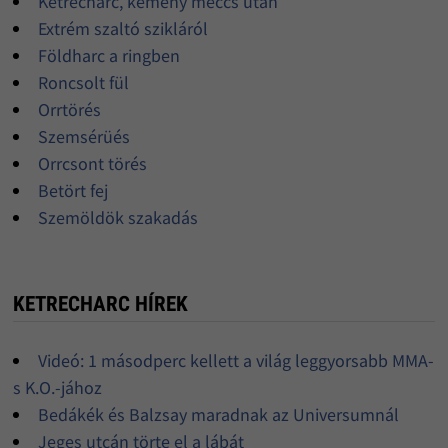
Ketrecharc, kemény meccs után
Extrém szaltó szikláról
Földharc a ringben
Roncsolt fül
Orrtörés
Szemsérüés
Orrcsont törés
Betört fej
Szemöldök szakadás
KETRECHARC HÍREK
Videó: 1 másodperc kellett a világ leggyorsabb MMA-
s K.O.-jához
Bedákék és Balzsay maradnak az Universumnál
Jeges utcán törte el a lábát