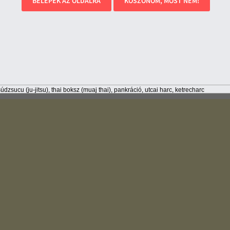
BELÉPEK AZ OLDALRA
KÖSZÖNÖM, MOST NEM!
Adóbevalláskor 1%-hoz az adószám:
18472273-1-06 📋
(
Kattintson az adószámra a másoláshoz.
)
údzsucu (ju-jitsu), thai boksz (muaj thai), pankráció, utcai harc, ketrecharc