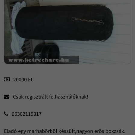
20000 Ft
Csak regisztrált felhasználóknak!
06302119317
Eladó egy marhabõrbõl készült,nagyon erõs boxzsák.