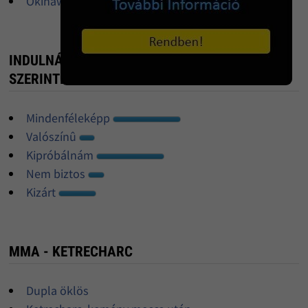
Okinawa Kobudo oktatás
INDULNÁL KETRECHARC BAJNOKSÁGON? -
SZERINTED?!
Mindenféleképp
Valószínû
Kipróbálnám
Nem biztos
Kizárt
MMA - KETRECHARC
Dupla öklös