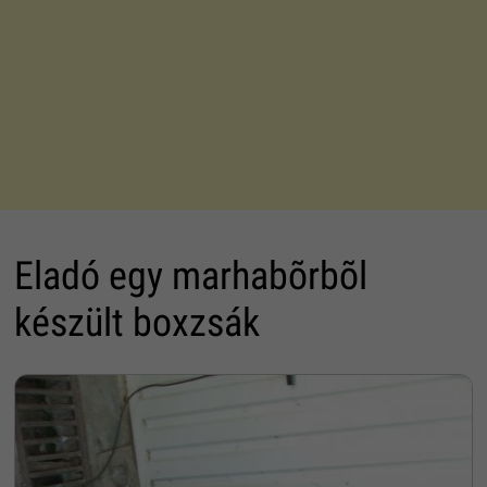
Eladó egy marhabõrbõl
készült boxzsák