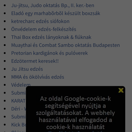
Ju-jitsu, Judo oktatás Bp., II. ker.-ben
Eladó egy marhabõrbõl készült boxzsák
ketrecharc edzés siófokon
Önvédelem edzés-felkészítés
Thai Box edzés lányoknak & fiúknak
Muaythai és Combat Sambo oktatás Budapesten
Pretorian kardigánok és pulóverek
Edzötermet keresek!!
Ju Jitsu edzés
MMA és ökölvívás edzés
Védelem
Submission Grappling edzõpartner
KARATE RUHA ELADO
Déri - Western csizma, motoros csizma
Submission kezdõknek
Kick Box és Thai Box edzések