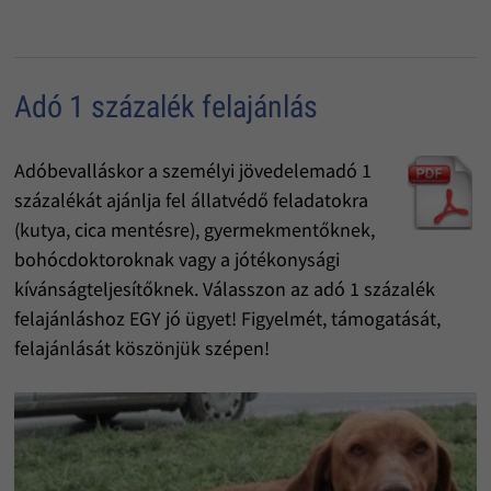
Adó 1 százalék felajánlás
Adóbevalláskor a személyi jövedelemadó 1
százalékát ajánlja fel állatvédő feladatokra
(kutya, cica mentésre), gyermekmentőknek,
bohócdoktoroknak vagy a jótékonysági
kívánságteljesítőknek. Válasszon az adó 1 százalék
felajánláshoz EGY jó ügyet! Figyelmét, támogatását,
felajánlását köszönjük szépen!