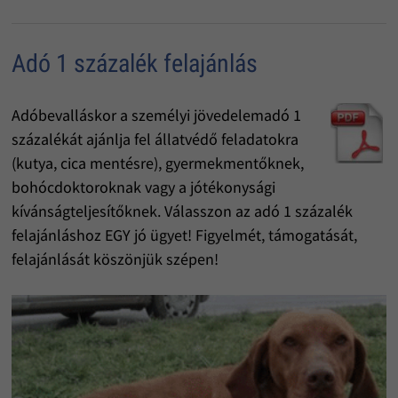
Adó 1 százalék felajánlás
Adóbevalláskor a személyi jövedelemadó 1
százalékát ajánlja fel állatvédő feladatokra
(kutya, cica mentésre), gyermekmentőknek,
bohócdoktoroknak vagy a jótékonysági
kívánságteljesítőknek. Válasszon az adó 1 százalék
felajánláshoz EGY jó ügyet! Figyelmét, támogatását,
felajánlását köszönjük szépen!