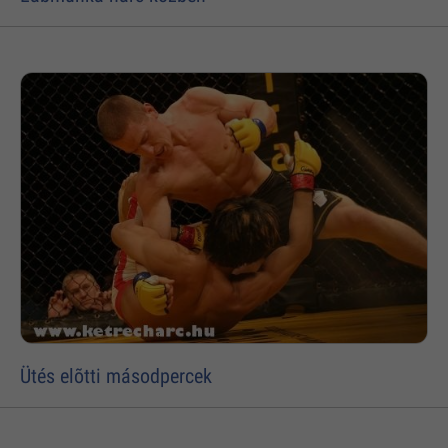
Ütés elõtti másodpercek