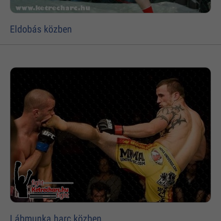
Eldobás közben
Lábmunka harc közben