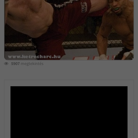
5907
megtekintés