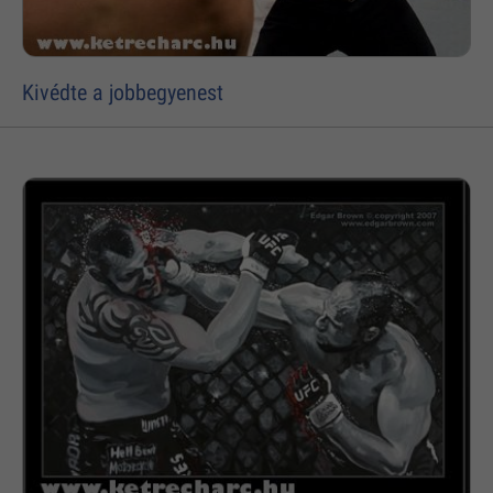
Kivédte a jobbegyenest