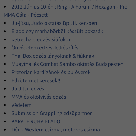
2012.Június 10-én : Ring - A Fórum / Hexagon - Pro
MMA Gála - Pécsett
Ju-jitsu, Judo oktatás Bp., II. ker.-ben
Eladó egy marhabõrbõl készült boxzsák
ketrecharc edzés siófokon
Önvédelem edzés-felkészítés
Thai Box edzés lányoknak & fiúknak
Muaythai és Combat Sambo oktatás Budapesten
Pretorian kardigánok és pulóverek
Edzötermet keresek!!
Ju Jitsu edzés
MMA és ökölvívás edzés
Védelem
Submission Grappling edzõpartner
KARATE RUHA ELADO
Déri - Western csizma, motoros csizma