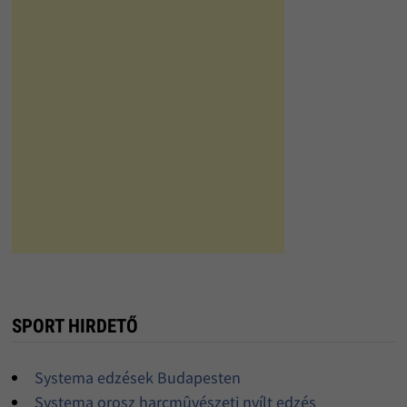
SPORT HIRDETŐ
Systema edzések Budapesten
Systema orosz harcmûvészeti nyílt edzés