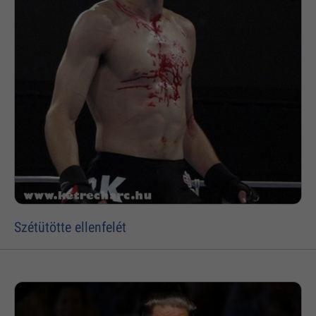
Szétütötte ellenfelét