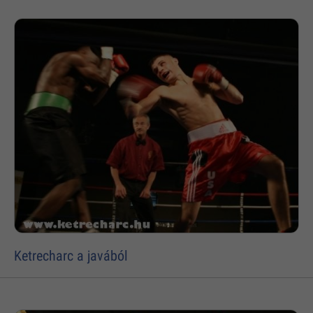
Ketrecharc a javából