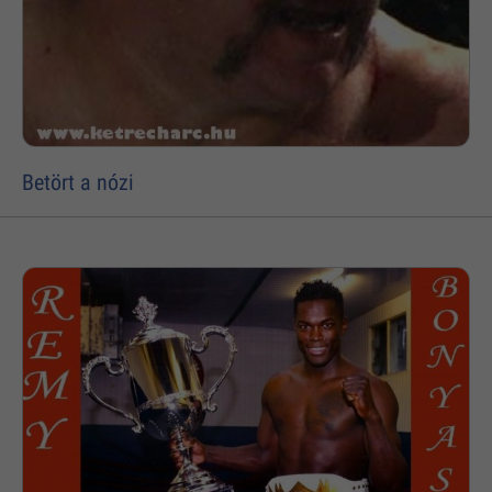
Betört a nózi