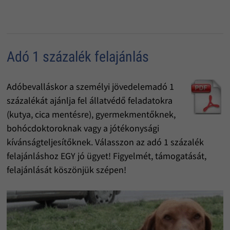
Adó 1 százalék felajánlás
Adóbevalláskor a személyi jövedelemadó 1
százalékát ajánlja fel állatvédő feladatokra
(kutya, cica mentésre), gyermekmentőknek,
bohócdoktoroknak vagy a jótékonysági
kívánságteljesítőknek. Válasszon az adó 1 százalék
felajánláshoz EGY jó ügyet! Figyelmét, támogatását,
felajánlását köszönjük szépen!