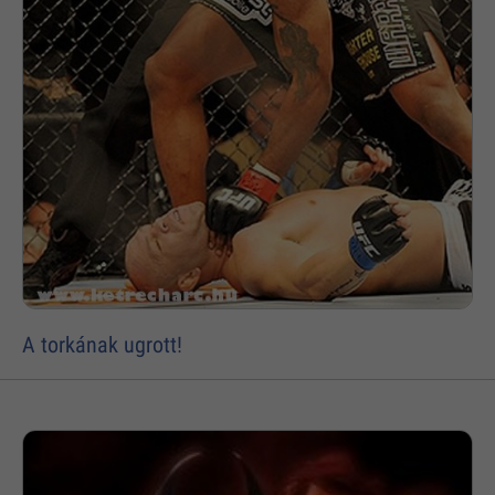
A torkának ugrott!