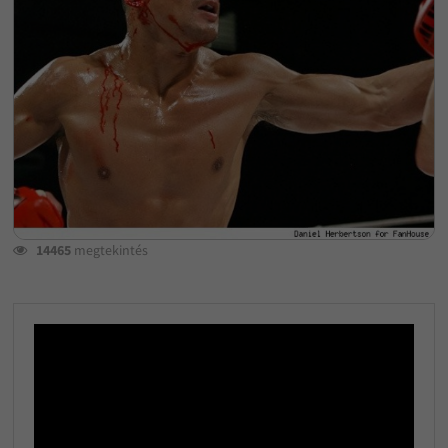
14465
megtekintés