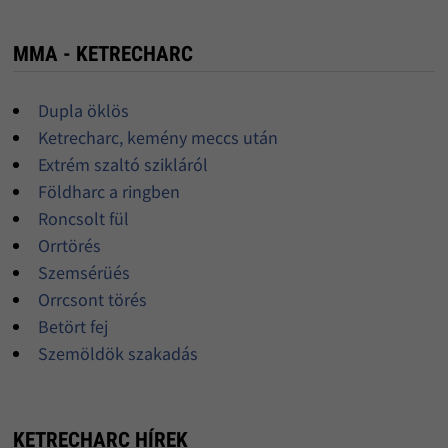
MMA - KETRECHARC
Dupla öklös
Ketrecharc, kemény meccs után
Extrém szaltó szikláról
Földharc a ringben
Roncsolt fül
Orrtörés
Szemsérüés
Orrcsont törés
Betört fej
Szemöldök szakadás
KETRECHARC HÍREK