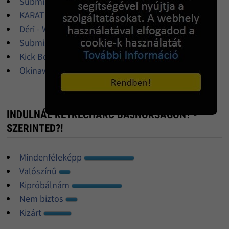
Submission Grappling edzõpartner
KARATE RUHA ELADO
Déri - Western csizma, motoros csizma
Submission kezdõknek
Kick Box és Thai Box edzések
Okinawa Kobudo oktatás
INDULNÁL KETRECHARC BAJNOKSÁGON? -
SZERINTED?!
Mindenféleképp
Valószínû
Kipróbálnám
Nem biztos
Kizárt