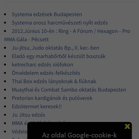
Systema edzések Budapesten
Systema orosz harcmûvészeti nyílt edzés
2012.Június 10-én : Ring - A Fórum / Hexagon - Pro
MMA Gála - Pécsett
Ju-jitsu, Judo oktatás Bp., II. ker.-ben
Eladó egy marhabõrbõl készült boxzsák
ketrecharc edzés siófokon
Önvédelem edzés-felkészítés
Thai Box edzés lányoknak & fiúknak
Muaythai és Combat Sambo oktatás Budapesten
Pretorian kardigánok és pulóverek
Edzötermet keresek!!
Ju Jitsu edzés
MMA és ökölvívás edzés
Védelem