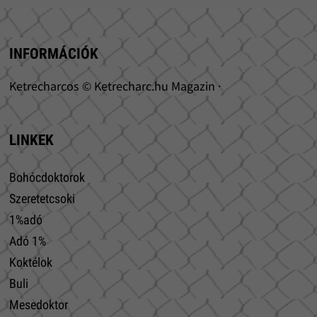
INFORMÁCIÓK
Ketrecharcos © Ketrecharc.hu Magazin ·
LINKEK
Bohócdoktorok
Szeretetcsoki
1%adó
Adó 1%
Koktélok
Buli
Mesedoktor