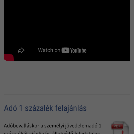
Adó 1 százalék felajánlás
Adóbevalláskor a személyi jövedelemadó 1
százalékát ajánlja fel állatvédő feladatokra