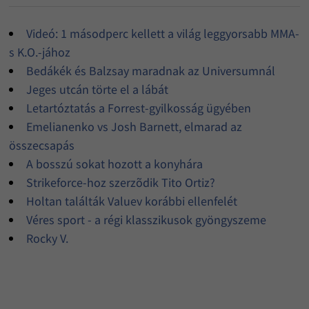
Videó: 1 másodperc kellett a világ leggyorsabb MMA-
s K.O.-jához
Bedákék és Balzsay maradnak az Universumnál
Jeges utcán törte el a lábát
Letartóztatás a Forrest-gyilkosság ügyében
Emelianenko vs Josh Barnett, elmarad az
összecsapás
A bosszú sokat hozott a konyhára
Strikeforce-hoz szerzõdik Tito Ortiz?
Holtan találták Valuev korábbi ellenfelét
Véres sport - a régi klasszikusok gyöngyszeme
Rocky V.