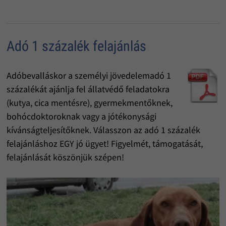
Adó 1 százalék felajánlás
Adóbevalláskor a személyi jövedelemadó 1
százalékát ajánlja fel állatvédő feladatokra
(kutya, cica mentésre), gyermekmentőknek,
bohócdoktoroknak vagy a jótékonysági
kívánságteljesítőknek. Válasszon az adó 1 százalék
felajánláshoz EGY jó ügyet! Figyelmét, támogatását,
felajánlását köszönjük szépen!