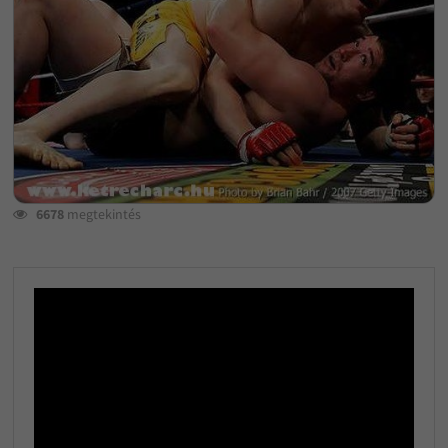
6678
megtekintés