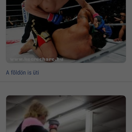
A fõldön is üti