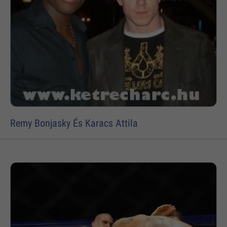
Remy Bonjasky És Karacs Attila