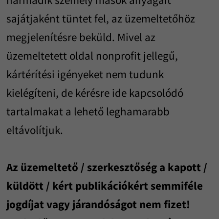
harmadik személy mások anyagait
sajátjaként tüntet fel, az üzemeltetőhöz
megjelenítésre beküld. Mivel az
üzemeltetett oldal nonprofit jellegű,
kártérítési igényeket nem tudunk
kielégíteni, de kérésre ide kapcsolódó
tartalmakat a lehető leghamarabb
eltávolítjuk.
Az üzemeltető / szerkesztőség a kapott /
küldött / kért publikációkért semmiféle
jogdíjat vagy járandóságot nem fizet!