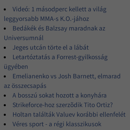
Videó: 1 másodperc kellett a világ
leggyorsabb MMA-s K.O.-jához
Bedákék és Balzsay maradnak az
Universumnál
Jeges utcán törte el a lábát
Letartóztatás a Forrest-gyilkosság
ügyében
Emelianenko vs Josh Barnett, elmarad
az összecsapás
A bosszú sokat hozott a konyhára
Strikeforce-hoz szerzõdik Tito Ortiz?
Holtan találták Valuev korábbi ellenfelét
Véres sport - a régi klasszikusok