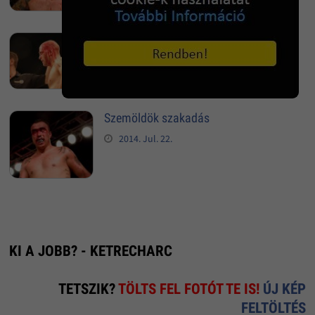
Betört fej
2014. Jul. 22.
Szemöldök szakadás
2014. Jul. 22.
KI A JOBB? - KETRECHARC
TETSZIK?
TÖLTS FEL FOTÓT TE IS!
ÚJ KÉP
FELTÖLTÉS