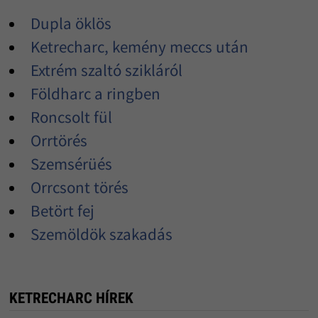
Dupla öklös
Ketrecharc, kemény meccs után
Extrém szaltó szikláról
Földharc a ringben
Roncsolt fül
Orrtörés
Szemsérüés
Orrcsont törés
Betört fej
Szemöldök szakadás
KETRECHARC HÍREK