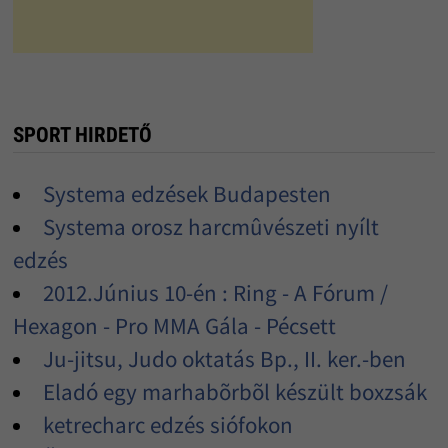
SPORT HIRDETŐ
Systema edzések Budapesten
Systema orosz harcmûvészeti nyílt
edzés
2012.Június 10-én : Ring - A Fórum /
Hexagon - Pro MMA Gála - Pécsett
Ju-jitsu, Judo oktatás Bp., II. ker.-ben
Eladó egy marhabõrbõl készült boxzsák
ketrecharc edzés siófokon