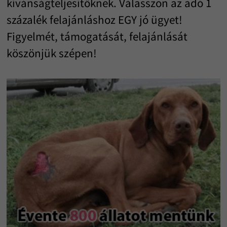
kívánságteljesítőknek. Válasszon az adó 1
százalék felajánláshoz EGY jó ügyet!
Figyelmét, támogatását, felajánlását
köszönjük szépen!