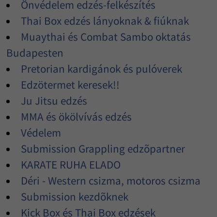
Önvédelem edzés-felkészítés
Thai Box edzés lányoknak & fiúknak
Muaythai és Combat Sambo oktatás
Budapesten
Pretorian kardigánok és pulóverek
Edzötermet keresek!!
Ju Jitsu edzés
MMA és ökölvívás edzés
Védelem
Submission Grappling edzõpartner
KARATE RUHA ELADO
Déri - Western csizma, motoros csizma
Submission kezdõknek
Kick Box és Thai Box edzések