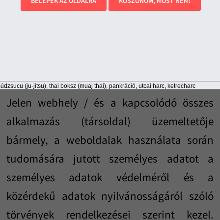
BELÉPEK AZ OLDALRA
KÖSZÖNÖM, MOST NEM!
Az oldalra / oldalrendszerre / kapcsolódó
alkalmazásokra érkező (regisztrálatlan /
regisztrált látogató) felhasználónak
minősül.
údzsucu (ju-jitsu), thai boksz (muaj thai), pankráció, utcai harc, ketrecharc
Jelen webhely / és a kapcsolódó összes
alkalmazás (társoldal) üzemeltetője
bármely, a weboldalak használata során
tudomására jutott személyes adatot a
személyes adatok védelméről és a
közérdekű adatok nyilvánosságáról szóló
törvények rendelkezései szerint kezel.