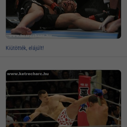
Kiütötték, elájúlt!