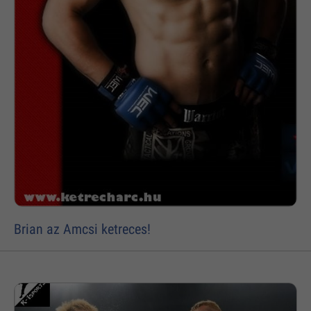
Brian az Amcsi ketreces!