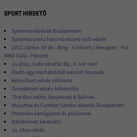
SPORT HIRDETŐ
Systema edzések Budapesten
Systema orosz harcmûvészeti nyílt edzés
2012.Június 10-én : Ring - A Fórum / Hexagon - Pro
MMA Gála - Pécsett
Ju-jitsu, Judo oktatás Bp., II. ker.-ben
Eladó egy marhabõrbõl készült boxzsák
ketrecharc edzés siófokon
Önvédelem edzés-felkészítés
Thai Box edzés lányoknak & fiúknak
Muaythai és Combat Sambo oktatás Budapesten
Pretorian kardigánok és pulóverek
Edzötermet keresek!!
Ju Jitsu edzés