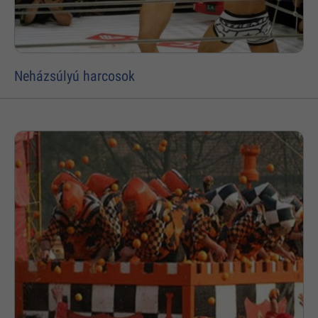
Neházsúlyú harcosok