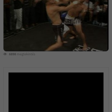
6898
megtekintés