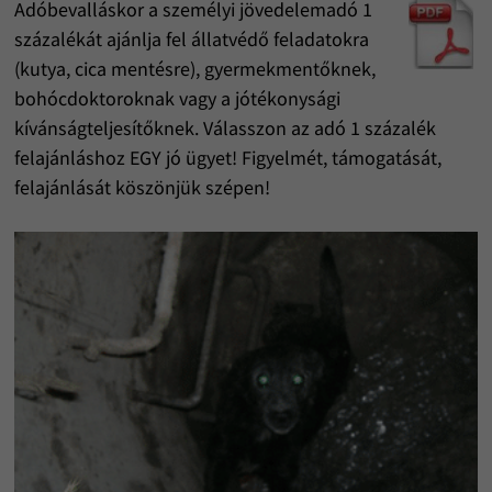
Adóbevalláskor a személyi jövedelemadó 1
százalékát ajánlja fel állatvédő feladatokra
(kutya, cica mentésre), gyermekmentőknek,
bohócdoktoroknak vagy a jótékonysági
kívánságteljesítőknek. Válasszon az adó 1 százalék
felajánláshoz EGY jó ügyet! Figyelmét, támogatását,
felajánlását köszönjük szépen!