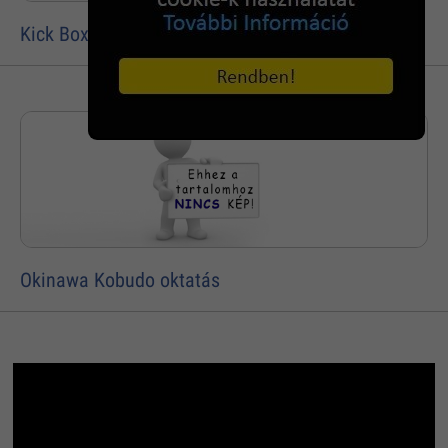
Kick Box és Thai Box edzések
Okinawa Kobudo oktatás