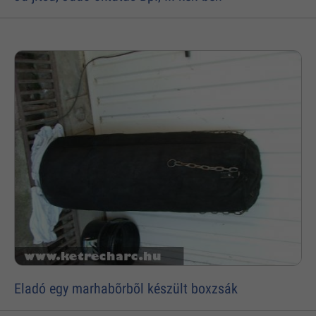
Eladó egy marhabõrbõl készült boxzsák