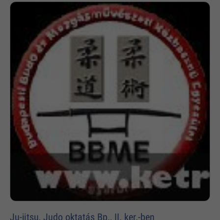
Ju-jitsu, Judo oktatás Bp., II. ker.-ben