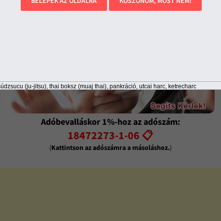
BELÉPEK AZ OLDALRA
KÖSZÖNÖM, MOST NEM!
údzsucu (ju-jitsu), thai boksz (muaj thai), pankráció, utcai harc, ketrecharc
Adóbevalláskor 1%-hoz az adószám:
18472273-1-06 📋
(
Kattintson az adószámra a másoláshoz.
)