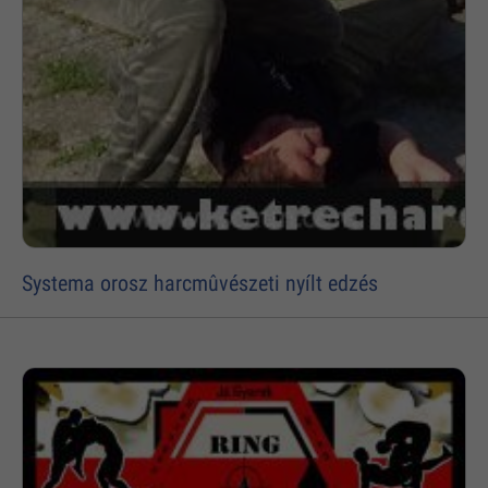
Systema orosz harcmûvészeti nyílt edzés