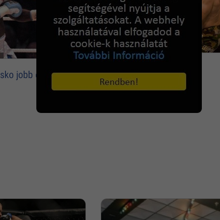
Szép bal egyenes
csko jobb egyenese