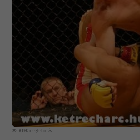
6198
megtekintés