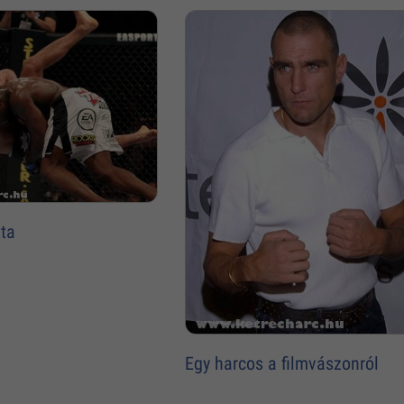
tta
Egy harcos a filmvászonról