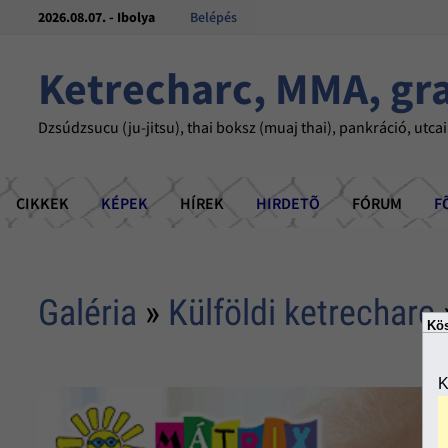
2026.08.07. - Ibolya
Belépés
Ketrecharc, MMA, gr
Dzsúdzsucu (ju-jitsu), thai boksz (muaj thai), pankráció, utcai
CIKKEK
KÉPEK
HÍREK
HIRDETÕ
FÓRUM
F
Galéria
»
Külföldi ketrecharc
Kös
K