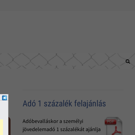
Adó 1 százalék felajánlás
Adóbevalláskor a személyi
jövedelemadó 1 százalékát ajánlja