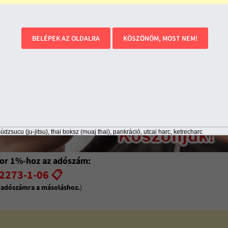
BELÉPEK AZ OLDALRA
KÖSZÖNÖM, MOST NEM!
údzsucu (ju-jitsu), thai boksz (muaj thai), pankráció, utcai harc, ketrecharc
or 1%-hoz az adószám:
2273-1-06 📋
z adószámra a másoláshoz.
)