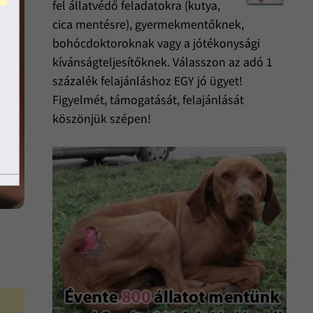
fel állatvédő feladatokra (kutya,
cica mentésre), gyermekmentőknek,
bohócdoktoroknak vagy a jótékonysági
kívánságteljesítőknek. Válasszon az adó 1
százalék felajánláshoz EGY jó ügyet!
Figyelmét, támogatását, felajánlását
köszönjük szépen!