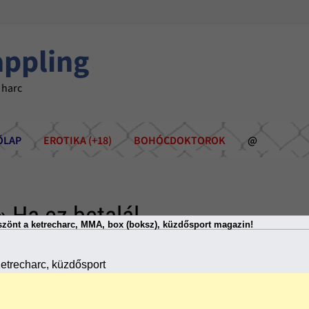
appling
 harc
ÕLAP
EROTIKA (+18)
BOHÓCDOKTOROK
@
» Ha ez betalál...
zönt a ketrecharc, MMA, box (boksz), küzdősport magazin!
etrecharc, küzdősport