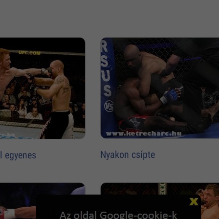
Nyakon csípte
al egyenes