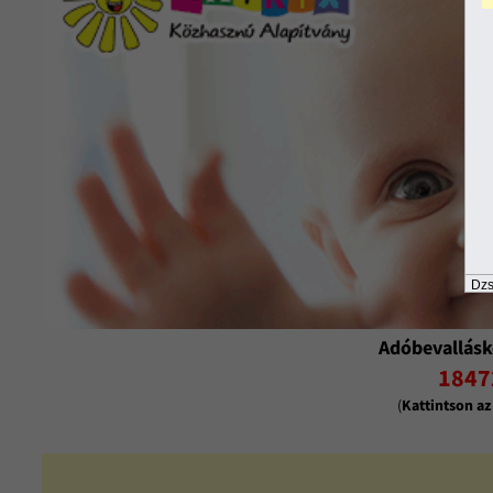
Dzs
Adóbevallásk
1847
(
Kattintson a