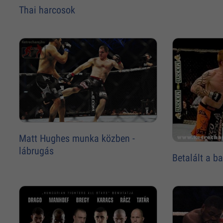
Thai harcosok
Matt Hughes munka közben -
lábrugás
Betalált a b