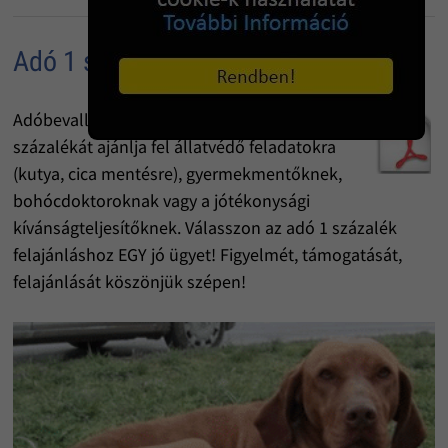
Adó 1 százalék felajánlás
Adóbevalláskor a személyi jövedelemadó 1
százalékát ajánlja fel állatvédő feladatokra
(kutya, cica mentésre), gyermekmentőknek,
bohócdoktoroknak vagy a jótékonysági
kívánságteljesítőknek. Válasszon az adó 1 százalék
felajánláshoz EGY jó ügyet! Figyelmét, támogatását,
felajánlását köszönjük szépen!