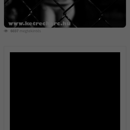
6037
megtekintés