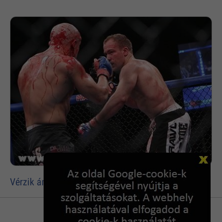
Vérzik ám a feje