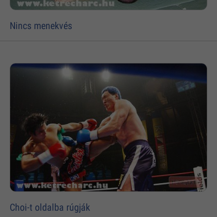
Nincs menekvés
Choi-t oldalba rúgják