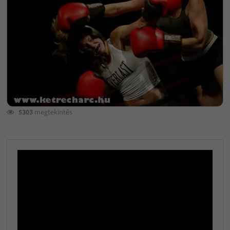
5303
megtekintés