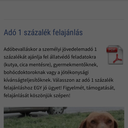
Adó 1 százalék felajánlás
Adóbevalláskor a személyi jövedelemadó 1
százalékát ajánlja fel állatvédő feladatokra
(kutya, cica mentésre), gyermekmentőknek,
bohócdoktoroknak vagy a jótékonysági
kívánságteljesítőknek. Válasszon az adó 1 százalék
felajánláshoz EGY jó ügyet! Figyelmét, támogatását,
felajánlását köszönjük szépen!