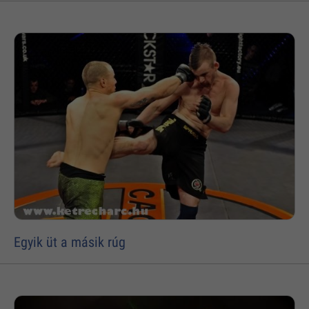
Egyik üt a másik rúg