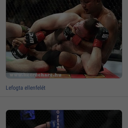
Lefogta ellenfelét