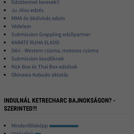
Edzötermet keresek!!
Ju Jitsu edzés
MMA és ökölvívás edzés
Védelem
Submission Grappling edzõpartner
KARATE RUHA ELADO
Déri - Western csizma, motoros csizma
Submission kezdõknek
Kick Box és Thai Box edzések
Okinawa Kobudo oktatás
INDULNÁL KETRECHARC BAJNOKSÁGON? -
SZERINTED?!
Mindenféleképp
Valószínû