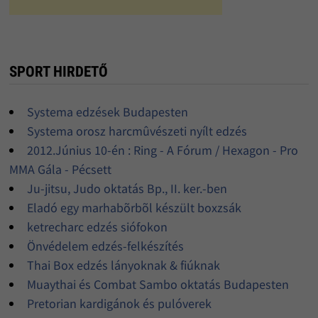
SPORT HIRDETŐ
Systema edzések Budapesten
Systema orosz harcmûvészeti nyílt edzés
2012.Június 10-én : Ring - A Fórum / Hexagon - Pro
MMA Gála - Pécsett
Ju-jitsu, Judo oktatás Bp., II. ker.-ben
Eladó egy marhabõrbõl készült boxzsák
ketrecharc edzés siófokon
Önvédelem edzés-felkészítés
Thai Box edzés lányoknak & fiúknak
Muaythai és Combat Sambo oktatás Budapesten
Pretorian kardigánok és pulóverek