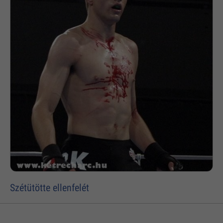
Szétütötte ellenfelét