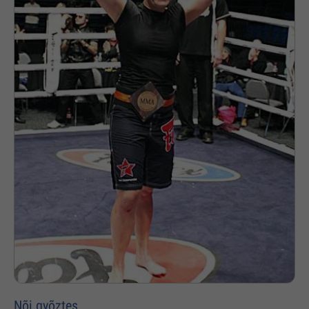
Nõi gyõztes