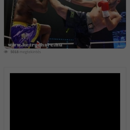
5018
megtekintés