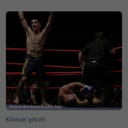
Kiütéssel gyõzött