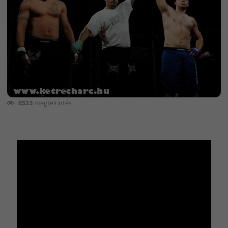
6525
megtekintés