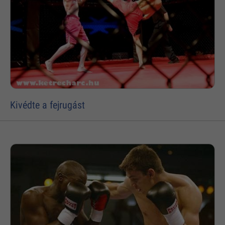
Kivédte a fejrugást