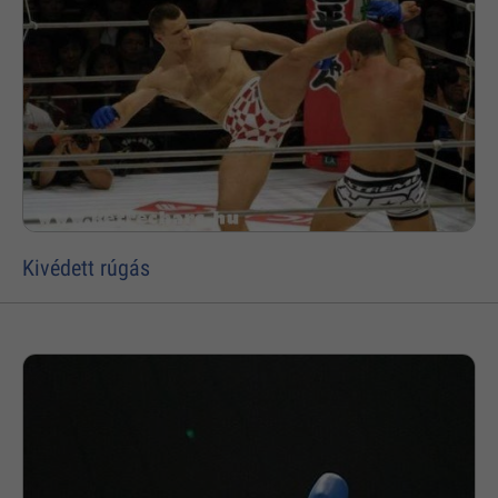
Kivédett rúgás