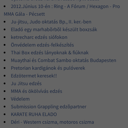
2012.Június 10-én : Ring - A Fórum / Hexagon - Pro
MMA Gála - Pécsett
Ju-jitsu, Judo oktatás Bp., II. ker.-ben
Eladó egy marhabõrbõl készült boxzsák
ketrecharc edzés siófokon
Önvédelem edzés-felkészítés
Thai Box edzés lányoknak & fiúknak
Muaythai és Combat Sambo oktatás Budapesten
Pretorian kardigánok és pulóverek
Edzötermet keresek!!
Ju Jitsu edzés
MMA és ökölvívás edzés
Védelem
Submission Grappling edzõpartner
KARATE RUHA ELADO
Déri - Western csizma, motoros csizma