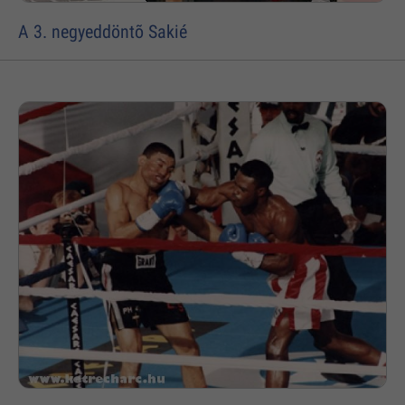
A 3. negyeddöntõ Sakié