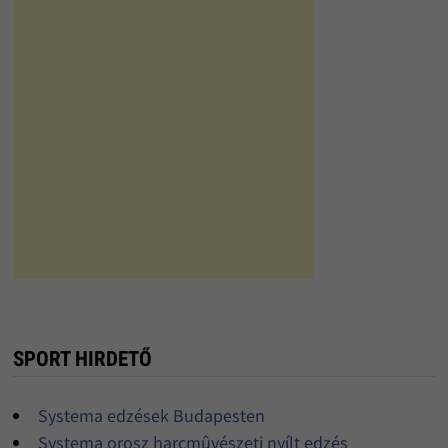
SPORT HIRDETŐ
Systema edzések Budapesten
Systema orosz harcmûvészeti nyílt edzés