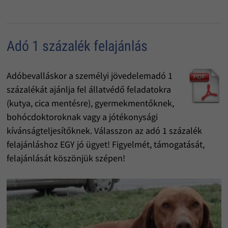
Adó 1 százalék felajánlás
Adóbevalláskor a személyi jövedelemadó 1
százalékát ajánlja fel állatvédő feladatokra
(kutya, cica mentésre), gyermekmentőknek,
bohócdoktoroknak vagy a jótékonysági
kívánságteljesítőknek. Válasszon az adó 1 százalék
felajánláshoz EGY jó ügyet! Figyelmét, támogatását,
felajánlását köszönjük szépen!