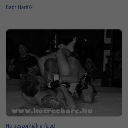
Badr Hari02
Ha beszorítják a fejed