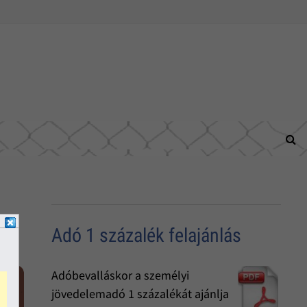
Adó 1 százalék felajánlás
Adóbevalláskor a személyi
jövedelemadó 1 százalékát ajánlja