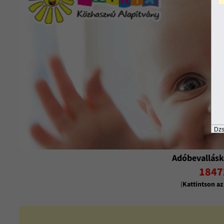
Dzs
Adóbevallásk
1847
(
Kattintson a