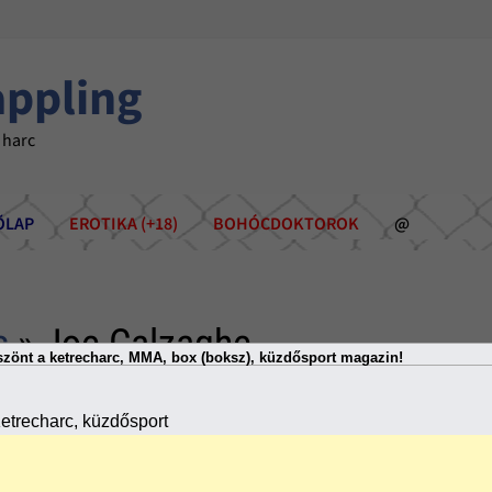
appling
 harc
ÕLAP
EROTIKA (+18)
BOHÓCDOKTOROK
@
s
» Joe Calzaghe
zönt a ketrecharc, MMA, box (boksz), küzdősport magazin!
etrecharc, küzdősport