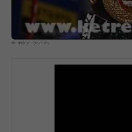
4956
megtekintés