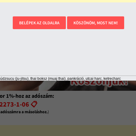
BELÉPEK AZ OLDALRA
KÖSZÖNÖM, MOST NEM!
údzsucu (ju-jitsu), thai boksz (muaj thai), pankráció, utcai harc, ketrecharc
or 1%-hoz az adószám:
2273-1-06 📋
z adószámra a másoláshoz.
)