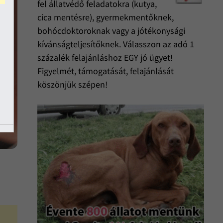
fel állatvédő feladatokra (kutya,
cica mentésre), gyermekmentőknek,
bohócdoktoroknak vagy a jótékonysági
kívánságteljesítőknek. Válasszon az adó 1
százalék felajánláshoz EGY jó ügyet!
Figyelmét, támogatását, felajánlását
köszönjük szépen!