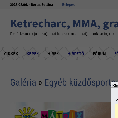
2026.08.06. - Berta, Bettina
Belépés
Ketrecharc, MMA, gr
Dzsúdzsucu (ju-jitsu), thai boksz (muaj thai), pankráció, utcai
CIKKEK
KÉPEK
HÍREK
HIRDETÕ
FÓRUM
F
Galéria
»
Egyéb küzdősporto
Kös
K