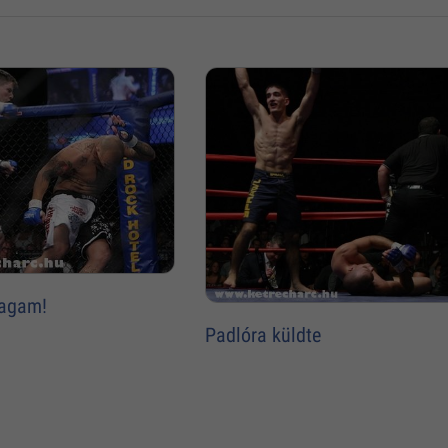
agam!
Padlóra küldte