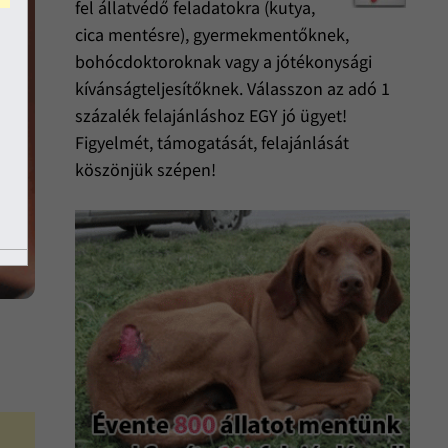
fel állatvédő feladatokra (kutya,
cica mentésre), gyermekmentőknek,
bohócdoktoroknak vagy a jótékonysági
kívánságteljesítőknek. Válasszon az adó 1
százalék felajánláshoz EGY jó ügyet!
Figyelmét, támogatását, felajánlását
köszönjük szépen!