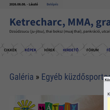
2026.08.08. - László
Belépés
Ketrecharc, MMA, gr
Dzsúdzsucu (ju-jitsu), thai boksz (muaj thai), pankráció, utcai
CIKKEK
KÉPEK
HÍREK
HIRDETÕ
FÓRUM
F
Galéria
»
Egyéb küzdősporto
Kös
K