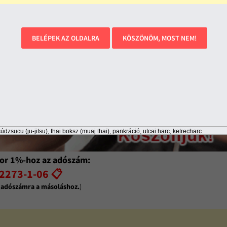
BELÉPEK AZ OLDALRA
KÖSZÖNÖM, MOST NEM!
údzsucu (ju-jitsu), thai boksz (muaj thai), pankráció, utcai harc, ketrecharc
or 1%-hoz az adószám:
2273-1-06 📋
z adószámra a másoláshoz.
)