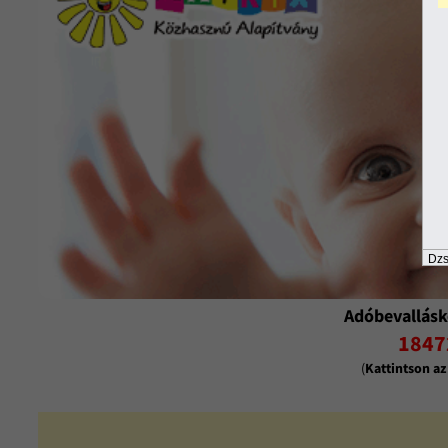
Dzs
Adóbevallásk
1847
(
Kattintson a