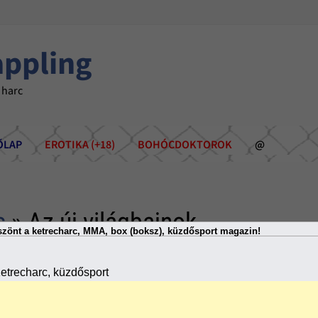
appling
 harc
ÕLAP
EROTIKA (+18)
BOHÓCDOKTOROK
@
s
» Az új világbajnok
zönt a ketrecharc, MMA, box (boksz), küzdősport magazin!
etrecharc, küzdősport