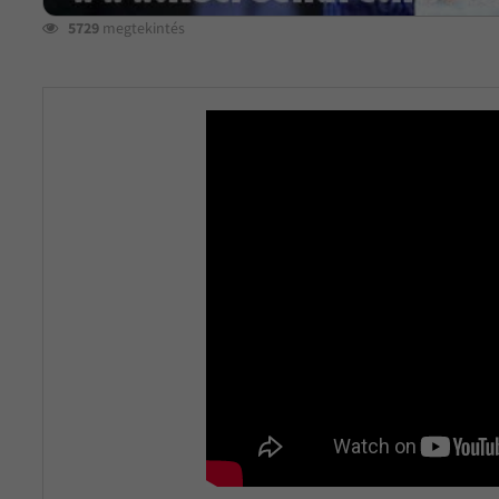
5729
megtekintés