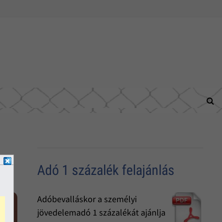
Adó 1 százalék felajánlás
Adóbevalláskor a személyi
jövedelemadó 1 százalékát ajánlja