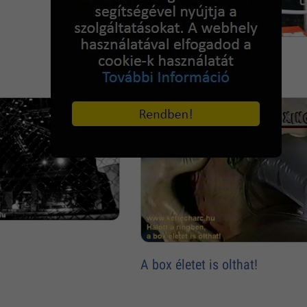
Bonjasky-Schilt
A box életet is olthat!