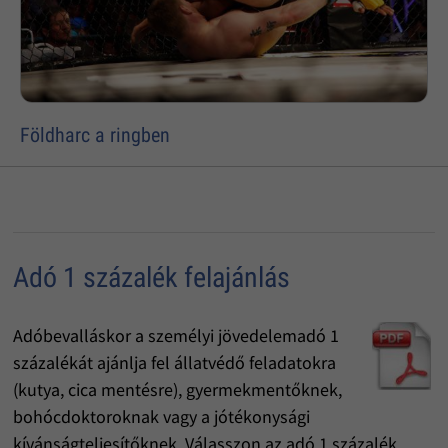
Földharc a ringben
Adó 1 százalék felajánlás
Adóbevalláskor a személyi jövedelemadó 1
százalékát ajánlja fel állatvédő feladatokra
(kutya, cica mentésre), gyermekmentőknek,
bohócdoktoroknak vagy a jótékonysági
kívánságteljesítőknek. Válasszon az adó 1 százalék