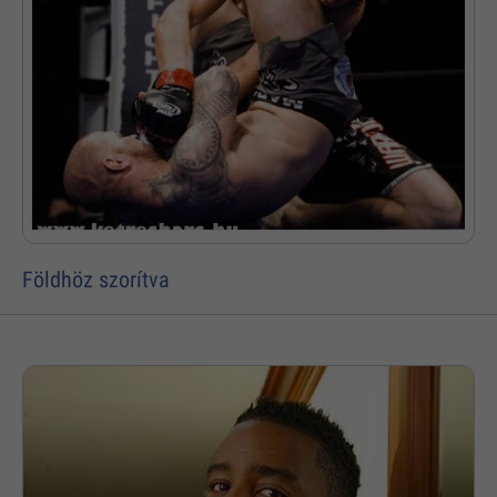
Földhöz szorítva