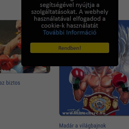
Növényi a kupával
az biztos
Madár a világbajnok