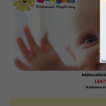
Dzs
Adóbevallásk
1847
(
Kattintson a