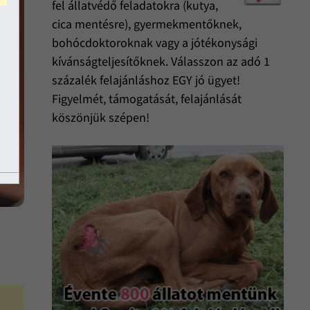
fel állatvédő feladatokra (kutya,
cica mentésre), gyermekmentőknek,
bohócdoktoroknak vagy a jótékonysági
kívánságteljesítőknek. Válasszon az adó 1
százalék felajánláshoz EGY jó ügyet!
Figyelmét, támogatását, felajánlását
köszönjük szépen!