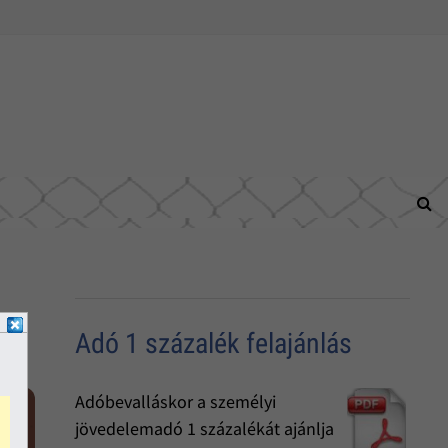
Adó 1 százalék felajánlás
Adóbevalláskor a személyi
jövedelemadó 1 százalékát ajánlja