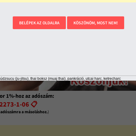
BELÉPEK AZ OLDALRA
KÖSZÖNÖM, MOST NEM!
údzsucu (ju-jitsu), thai boksz (muaj thai), pankráció, utcai harc, ketrecharc
or 1%-hoz az adószám:
2273-1-06 📋
z adószámra a másoláshoz.
)