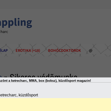
appling
 harc
ÕLAP
EROTIKA (+18)
BOHÓCDOKTOROK
@
s
» Sikeres védõmunka
zönt a ketrecharc, MMA, box (boksz), küzdősport magazin!
etrecharc, küzdősport