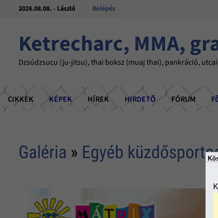
2026.08.08. - László
Belépés
Ketrecharc, MMA, gr
Dzsúdzsucu (ju-jitsu), thai boksz (muaj thai), pankráció, utcai
CIKKEK
KÉPEK
HÍREK
HIRDETÕ
FÓRUM
F
Galéria
»
Egyéb küzdősporto
Kös
K