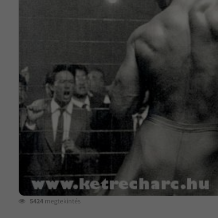
5424
megtekintés