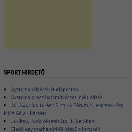
SPORT HIRDETŐ
Systema edzések Budapesten
Systema orosz harcmûvészeti nyílt edzés
2012.Június 10-én : Ring - A Fórum / Hexagon - Pro
MMA Gála - Pécsett
Ju-jitsu, Judo oktatás Bp., II. ker.-ben
Eladó egy marhabõrbõl készült boxzsák