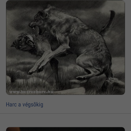
Harc a végsõkig