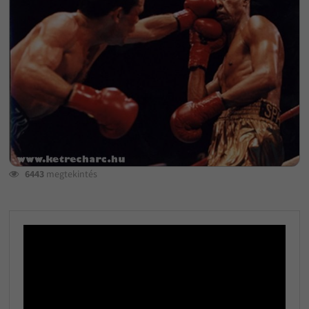
6443
megtekintés