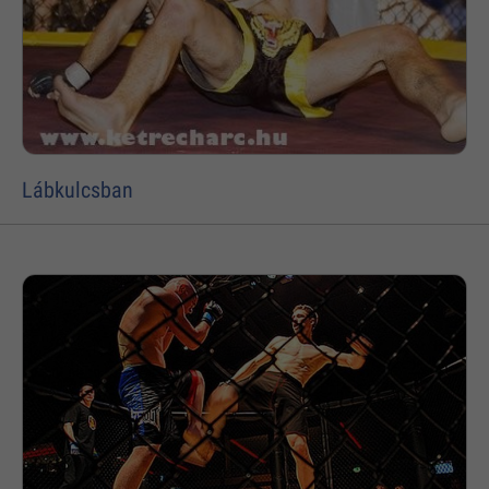
Lábkulcsban