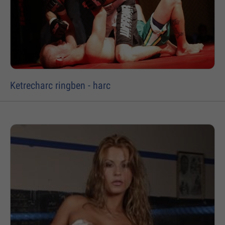
Ketrecharc ringben - harc