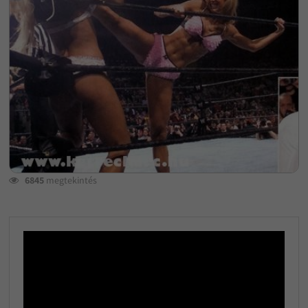
6845
megtekintés