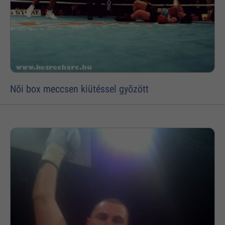
Nõi box meccsen kiütéssel gyõzött