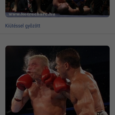
Kiütéssel gyõzött