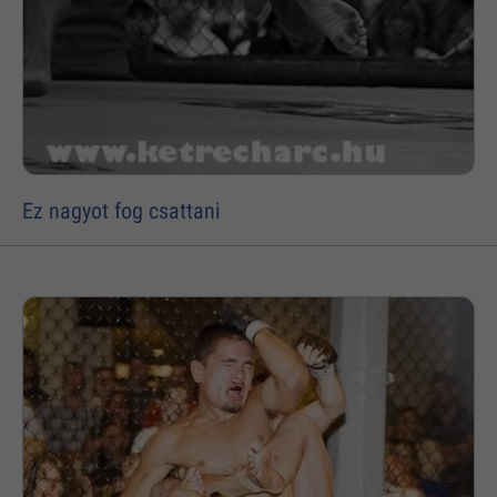
Ez nagyot fog csattani