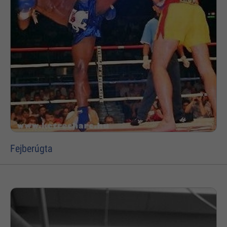
Fejberúgta