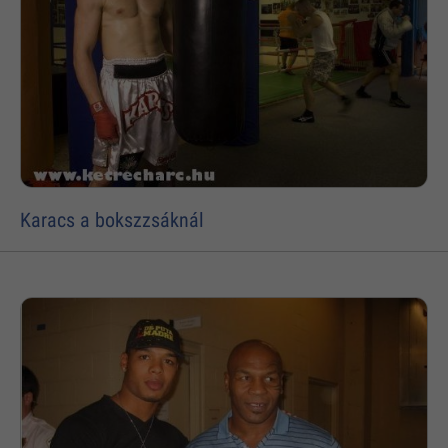
Karacs a bokszzsáknál