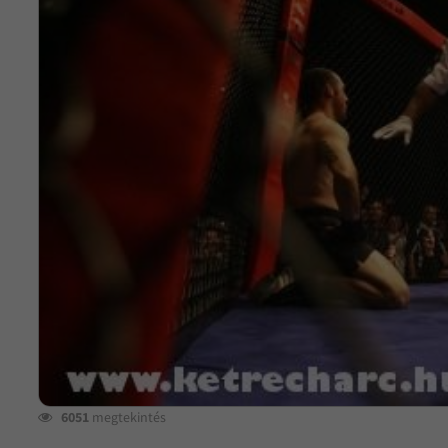
6051
megtekintés