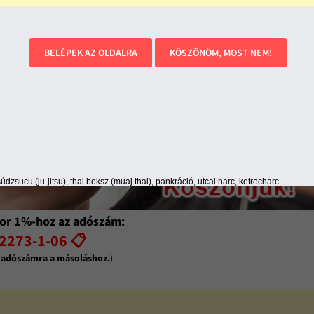
BELÉPEK AZ OLDALRA
KÖSZÖNÖM, MOST NEM!
údzsucu (ju-jitsu), thai boksz (muaj thai), pankráció, utcai harc, ketrecharc
or 1%-hoz az adószám:
2273-1-06 📋
z adószámra a másoláshoz.
)