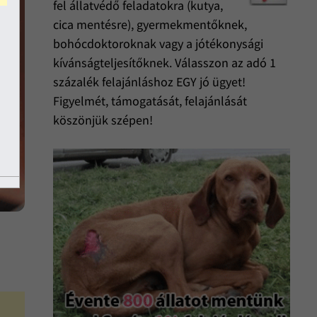
fel állatvédő feladatokra (kutya,
cica mentésre), gyermekmentőknek,
bohócdoktoroknak vagy a jótékonysági
kívánságteljesítőknek. Válasszon az adó 1
százalék felajánláshoz EGY jó ügyet!
Figyelmét, támogatását, felajánlását
köszönjük szépen!