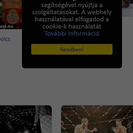
Harc a földön
bolcs