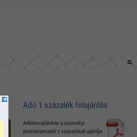
Adó 1 százalék felajánlás
Adóbevalláskor a személyi
jövedelemadó 1 százalékát ajánlja