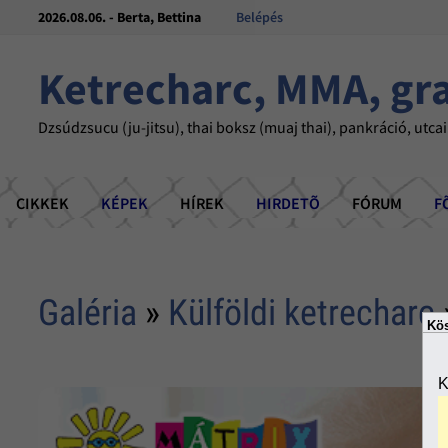
2026.08.06. - Berta, Bettina
Belépés
Ketrecharc, MMA, gr
Dzsúdzsucu (ju-jitsu), thai boksz (muaj thai), pankráció, utcai
CIKKEK
KÉPEK
HÍREK
HIRDETÕ
FÓRUM
F
Galéria
»
Külföldi ketrecharc
Kös
K