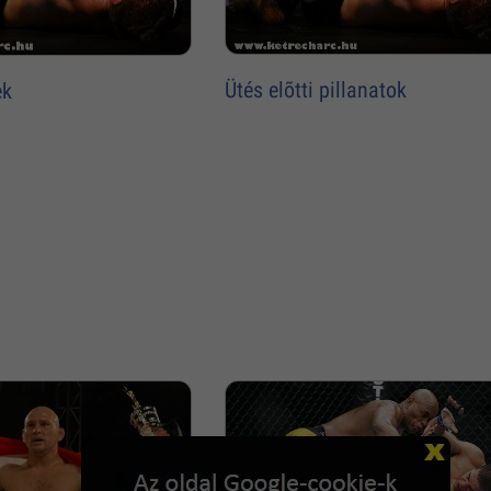
Ütés elõtti pillanatok
ek