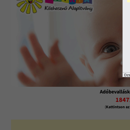
Dzs
Adóbevallásk
1847
(
Kattintson a