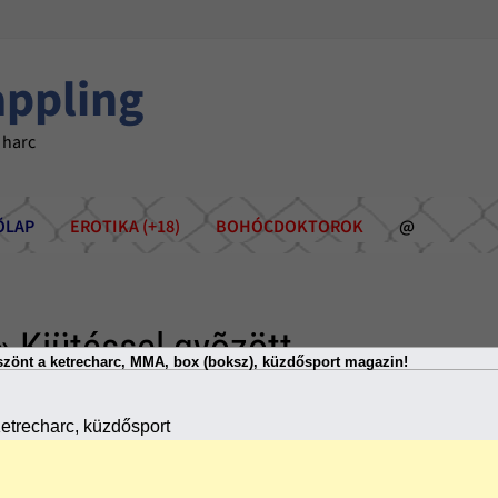
appling
 harc
ÕLAP
EROTIKA (+18)
BOHÓCDOKTOROK
@
» Kiütéssel gyõzött
zönt a ketrecharc, MMA, box (boksz), küzdősport magazin!
etrecharc, küzdősport