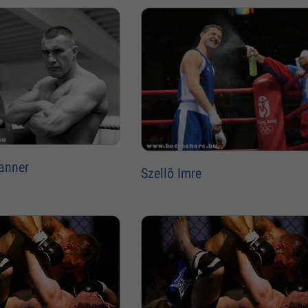
anner
Szellõ Imre