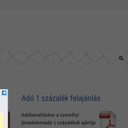
Adó 1 százalék felajánlás
Adóbevalláskor a személyi
jövedelemadó 1 százalékát ajánlja