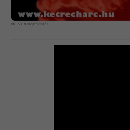
5318
megtekintés