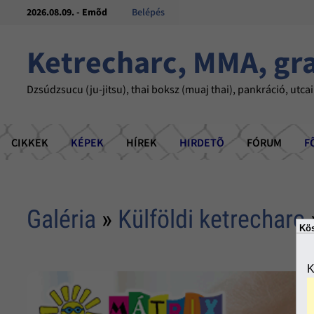
2026.08.09. - Emõd
Belépés
Ketrecharc, MMA, gr
Dzsúdzsucu (ju-jitsu), thai boksz (muaj thai), pankráció, utcai
CIKKEK
KÉPEK
HÍREK
HIRDETÕ
FÓRUM
F
Galéria
»
Külföldi ketrecharc
Kös
K