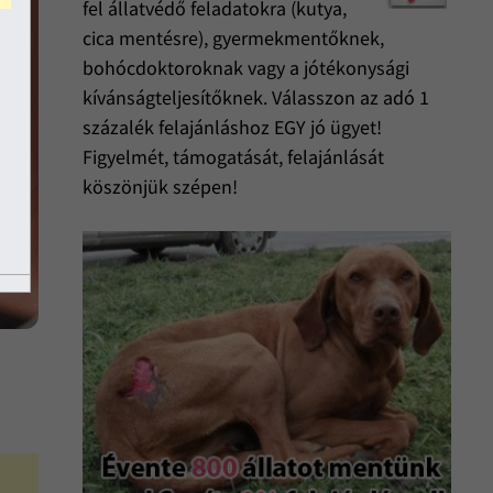
fel állatvédő feladatokra (kutya,
cica mentésre), gyermekmentőknek,
bohócdoktoroknak vagy a jótékonysági
kívánságteljesítőknek. Válasszon az adó 1
százalék felajánláshoz EGY jó ügyet!
Figyelmét, támogatását, felajánlását
köszönjük szépen!