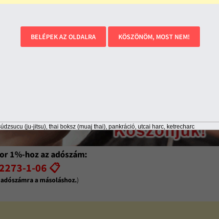
BELÉPEK AZ OLDALRA
KÖSZÖNÖM, MOST NEM!
údzsucu (ju-jitsu), thai boksz (muaj thai), pankráció, utcai harc, ketrecharc
or 1%-hoz az adószám:
2273-1-06 📋
z adószámra a másoláshoz.
)