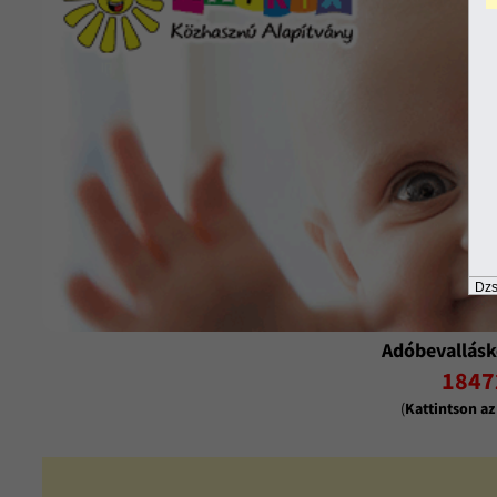
Dzs
Adóbevallásk
1847
(
Kattintson a