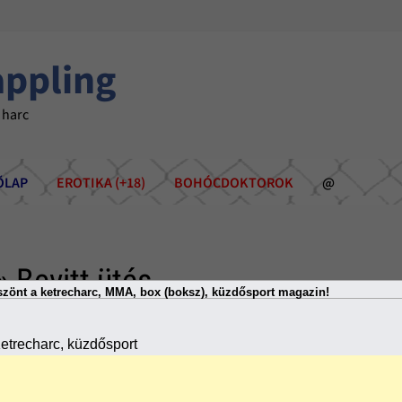
appling
 harc
ÕLAP
EROTIKA (+18)
BOHÓCDOKTOROK
@
» Bevitt ütés
zönt a ketrecharc, MMA, box (boksz), küzdősport magazin!
etrecharc, küzdősport