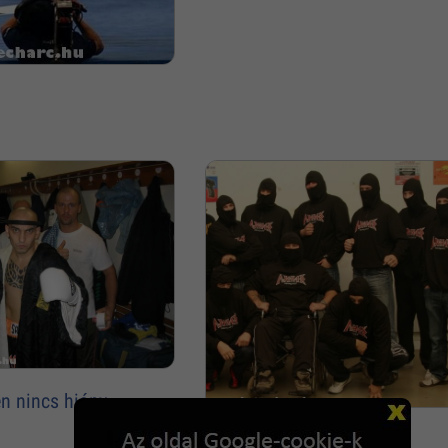
n nincs hiány
Pitbull team