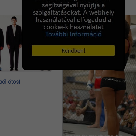
ól ötös!