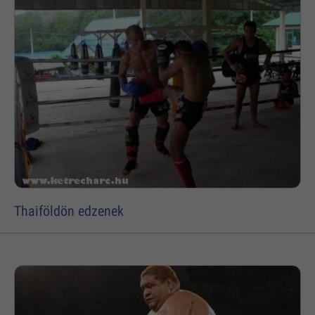
Thaiföldön edzenek