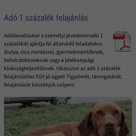
Adó 1 százalék felajánlás
Adóbevalláskor a személyi jövedelemadó 1
százalékát ajánlja fel állatvédő feladatokra
(kutya, cica mentésre), gyermekmentőknek,
bohócdoktoroknak vagy a jótékonysági
kívánságteljesítőknek. Válasszon az adó 1 százalék
felajánláshoz EGY jó ügyet! Figyelmét, támogatását,
felajánlását köszönjük szépen!