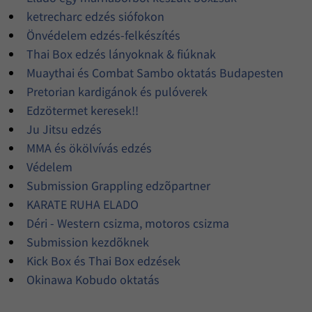
ketrecharc edzés siófokon
Önvédelem edzés-felkészítés
Thai Box edzés lányoknak & fiúknak
Muaythai és Combat Sambo oktatás Budapesten
Pretorian kardigánok és pulóverek
Edzötermet keresek!!
Ju Jitsu edzés
MMA és ökölvívás edzés
Védelem
Submission Grappling edzõpartner
KARATE RUHA ELADO
Déri - Western csizma, motoros csizma
Submission kezdõknek
Kick Box és Thai Box edzések
Okinawa Kobudo oktatás