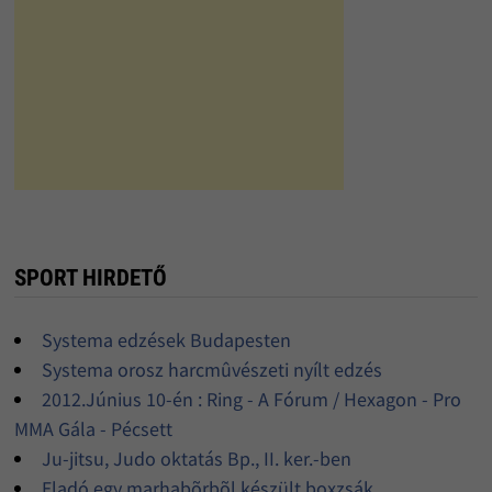
SPORT HIRDETŐ
Systema edzések Budapesten
Systema orosz harcmûvészeti nyílt edzés
2012.Június 10-én : Ring - A Fórum / Hexagon - Pro
MMA Gála - Pécsett
Ju-jitsu, Judo oktatás Bp., II. ker.-ben
Eladó egy marhabõrbõl készült boxzsák