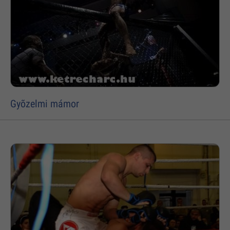
Gyõzelmi mámor