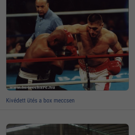
Kivédett ütés a box meccsen