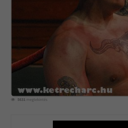
5631
megtekintés