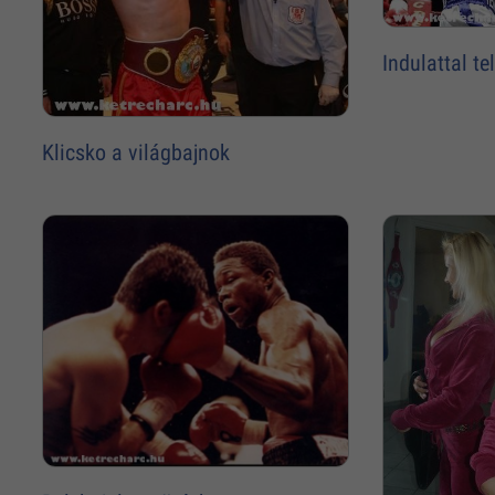
Indulattal te
Klicsko a világbajnok