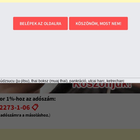
BELÉPEK AZ OLDALRA
KÖSZÖNÖM, MOST NEM!
údzsucu (ju-jitsu), thai boksz (muaj thai), pankráció, utcai harc, ketrecharc
or 1%-hoz az adószám:
2273-1-06 📋
z adószámra a másoláshoz.
)