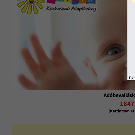
Dzs
Adóbevallásk
1847
(
Kattintson a