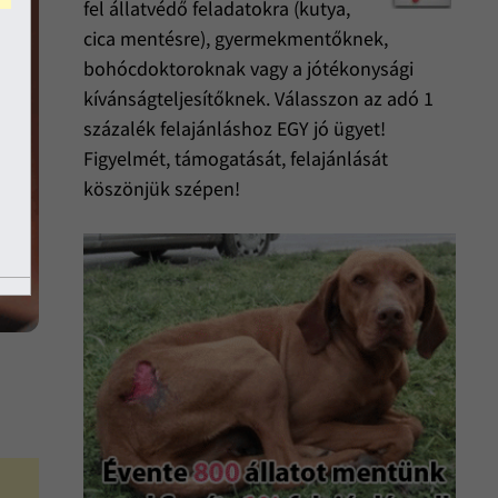
fel állatvédő feladatokra (kutya,
cica mentésre), gyermekmentőknek,
bohócdoktoroknak vagy a jótékonysági
kívánságteljesítőknek. Válasszon az adó 1
százalék felajánláshoz EGY jó ügyet!
Figyelmét, támogatását, felajánlását
köszönjük szépen!