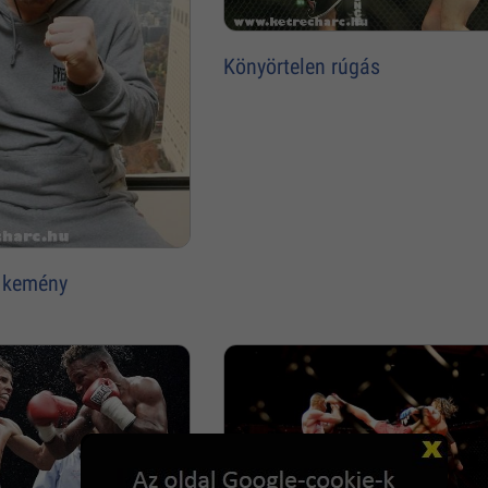
Könyörtelen rúgás
 kemény