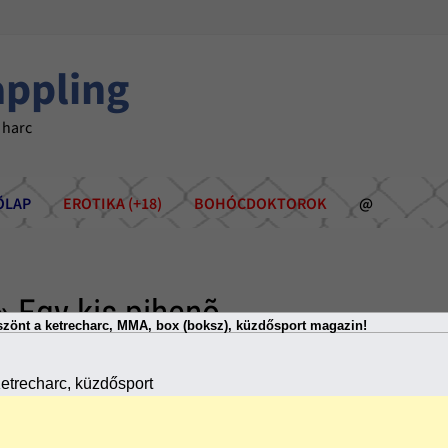
appling
 harc
ÕLAP
EROTIKA (+18)
BOHÓCDOKTOROK
@
» Egy kis pihenõ
zönt a ketrecharc, MMA, box (boksz), küzdősport magazin!
etrecharc, küzdősport