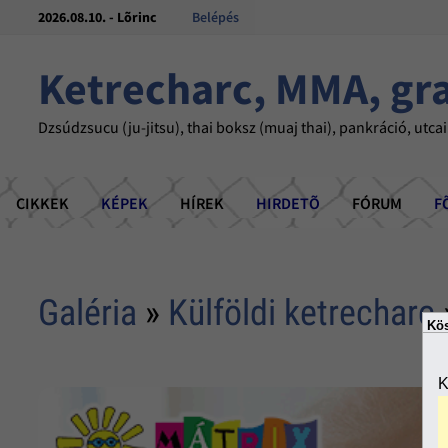
2026.08.10. - Lõrinc
Belépés
Ketrecharc, MMA, gr
Dzsúdzsucu (ju-jitsu), thai boksz (muaj thai), pankráció, utcai
CIKKEK
KÉPEK
HÍREK
HIRDETÕ
FÓRUM
F
Galéria
»
Külföldi ketrecharc
Kös
K