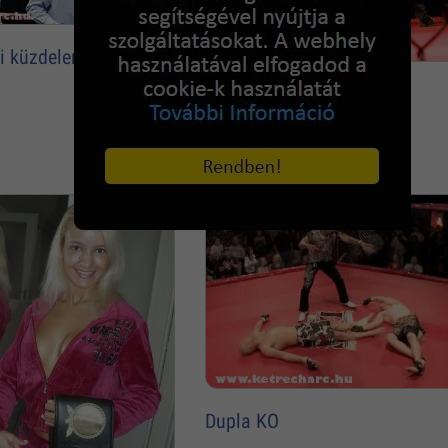
li küzdelem
Kivédte a fejrugást
Dupla KO