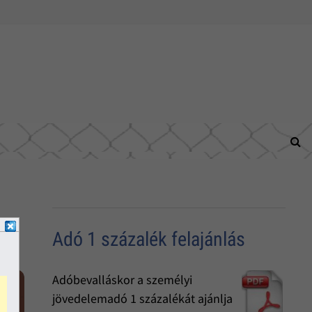
Adó 1 százalék felajánlás
Adóbevalláskor a személyi
jövedelemadó 1 százalékát ajánlja