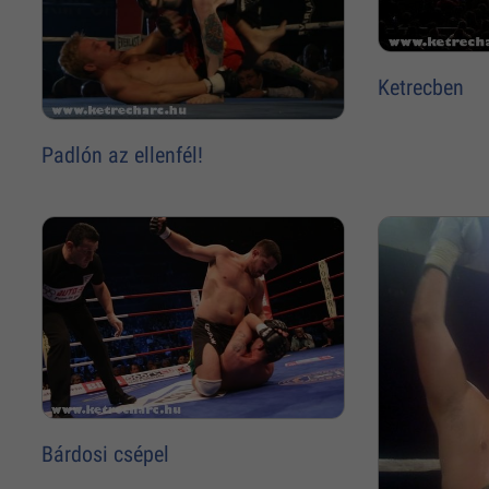
Ketrecben
Padlón az ellenfél!
Bárdosi csépel