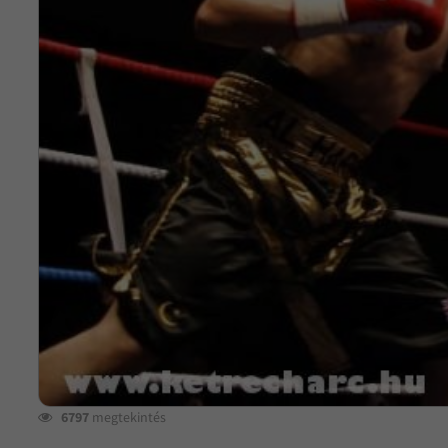
6797
megtekintés