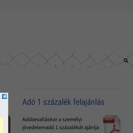
Adó 1 százalék felajánlás
Adóbevalláskor a személyi
jövedelemadó 1 százalékát ajánlja