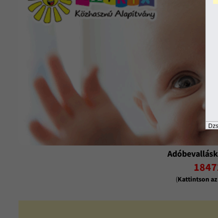
Dzs
Adóbevallásk
1847
(
Kattintson a