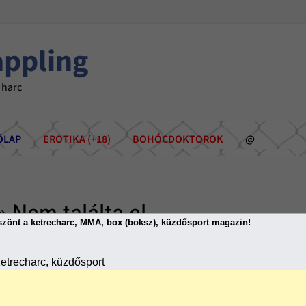
appling
 harc
ÕLAP
EROTIKA (+18)
BOHÓCDOKTOROK
@
» Nem találta el
zönt a ketrecharc, MMA, box (boksz), küzdősport magazin!
etrecharc, küzdősport