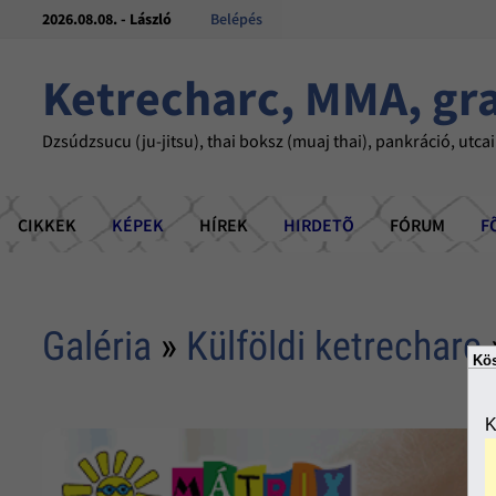
2026.08.08. - László
Belépés
Ketrecharc, MMA, gr
Dzsúdzsucu (ju-jitsu), thai boksz (muaj thai), pankráció, utcai
CIKKEK
KÉPEK
HÍREK
HIRDETÕ
FÓRUM
F
Galéria
»
Külföldi ketrecharc
Kös
K