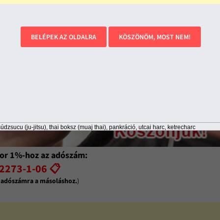
BELÉPEK AZ OLDALRA
KÖSZÖNÖM, MOST NEM!
údzsucu (ju-jitsu), thai boksz (muaj thai), pankráció, utcai harc, ketrecharc
or 1%-hoz az adószám:
2273-1-06 📋
z adószámra a másoláshoz.
)