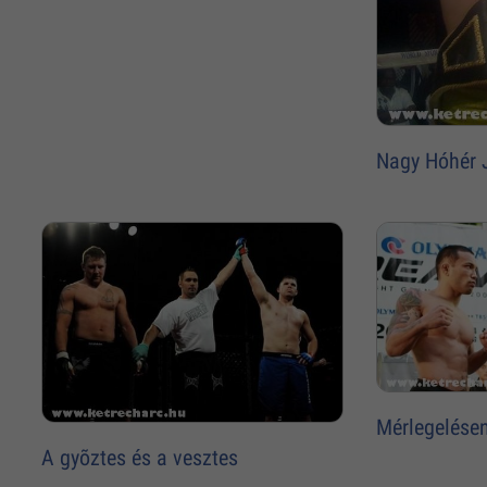
Nagy Hóhér 
Mérlegelésen
A gyõztes és a vesztes