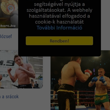
József
 a srácok