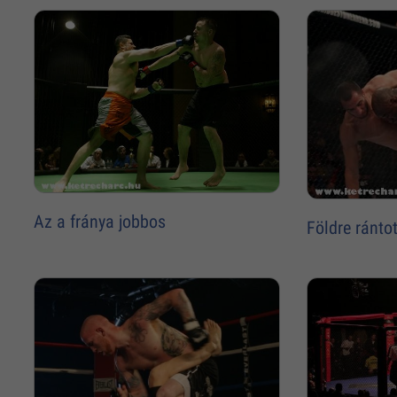
Az a fránya jobbos
Földre ránto