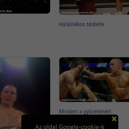
Halántékon térdelte
Mindent a gyõzelemért