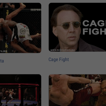
Cage Fight
tta