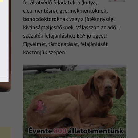
fel állatvédő feladatokra (kutya,
cica mentésre), gyermekmentőknek,
bohócdoktoroknak vagy a jótékonysági
kívánságteljesítőknek. Válasszon az adó 1
százalék felajánláshoz EGY jó ügyet!
Figyelmét, támogatását, felajánlását
köszönjük szépen!