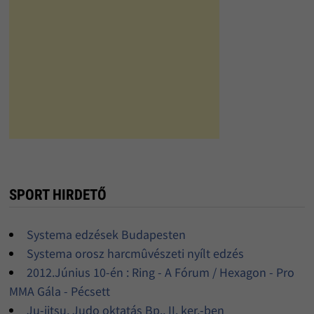
SPORT HIRDETŐ
Systema edzések Budapesten
Systema orosz harcmûvészeti nyílt edzés
2012.Június 10-én : Ring - A Fórum / Hexagon - Pro
MMA Gála - Pécsett
Ju-jitsu, Judo oktatás Bp., II. ker.-ben