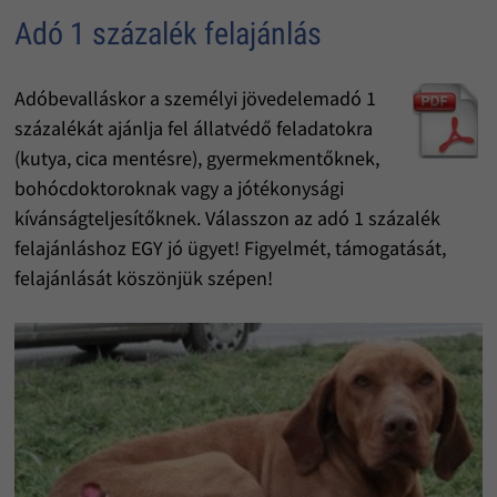
Adó 1 százalék felajánlás
Adóbevalláskor a személyi jövedelemadó 1
százalékát ajánlja fel állatvédő feladatokra
(kutya, cica mentésre), gyermekmentőknek,
bohócdoktoroknak vagy a jótékonysági
kívánságteljesítőknek. Válasszon az adó 1 százalék
felajánláshoz EGY jó ügyet! Figyelmét, támogatását,
felajánlását köszönjük szépen!