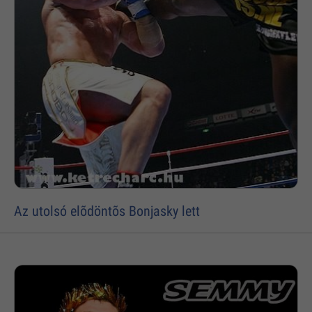
Az utolsó elõdöntõs Bonjasky lett