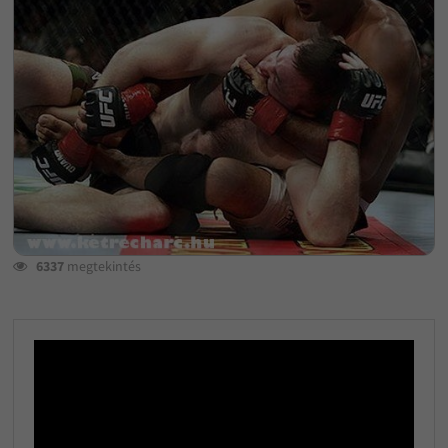
6337
megtekintés