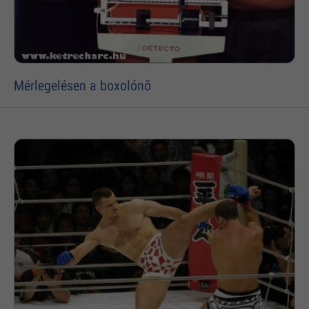
Mérlegelésen a boxolónõ