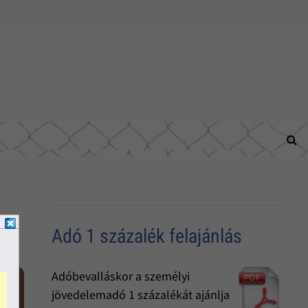
Adó 1 százalék felajánlás
Adóbevalláskor a személyi
jövedelemadó 1 százalékát ajánlja