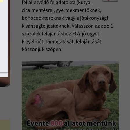
fel állatvédő feladatokra (kutya,
cica mentésre), gyermekmentőknek,
bohócdoktoroknak vagy a jótékonysági
kívánságteljesítőknek. Válasszon az adó 1
százalék felajánláshoz EGY jó ügyet!
Figyelmét, támogatását, felajánlását
köszönjük szépen!