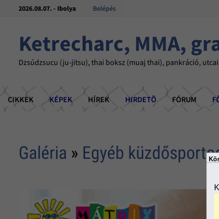
2026.08.07. - Ibolya
Belépés
Ketrecharc, MMA, gr
Dzsúdzsucu (ju-jitsu), thai boksz (muaj thai), pankráció, utcai
CIKKEK
KÉPEK
HÍREK
HIRDETÕ
FÓRUM
F
Galéria
»
Egyéb küzdősporto
Kös
K