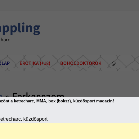
appling
 harc
ÕLAP
EROTIKA (+18)
BOHÓCDOKTOROK
@
s
» Farkasszem
zönt a ketrecharc, MMA, box (boksz), küzdősport magazin!
etrecharc, küzdősport