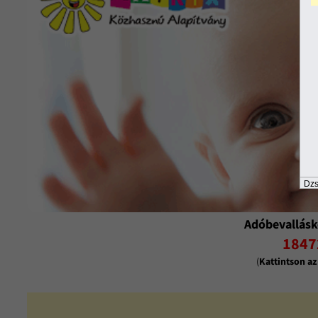
Dzs
Adóbevallásk
1847
(
Kattintson a