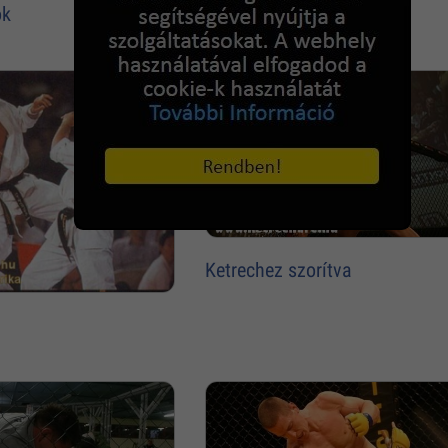
ok
Ketrechez szorítva