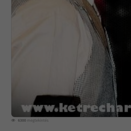
6300
megtekintés