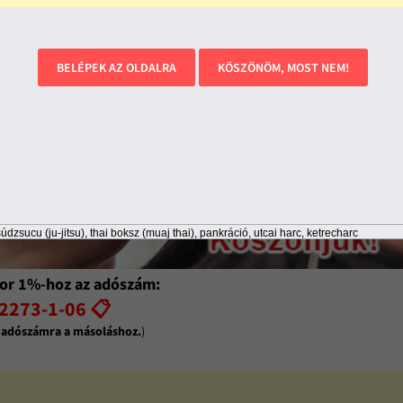
BELÉPEK AZ OLDALRA
KÖSZÖNÖM, MOST NEM!
údzsucu (ju-jitsu), thai boksz (muaj thai), pankráció, utcai harc, ketrecharc
or 1%-hoz az adószám:
2273-1-06 📋
z adószámra a másoláshoz.
)