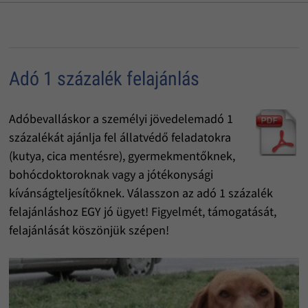
Adó 1 százalék felajánlás
Adóbevalláskor a személyi jövedelemadó 1
százalékát ajánlja fel állatvédő feladatokra
(kutya, cica mentésre), gyermekmentőknek,
bohócdoktoroknak vagy a jótékonysági
kívánságteljesítőknek. Válasszon az adó 1 százalék
felajánláshoz EGY jó ügyet! Figyelmét, támogatását,
felajánlását köszönjük szépen!