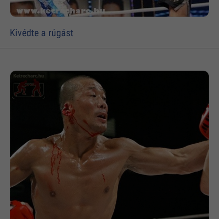
Kivédte a rúgást