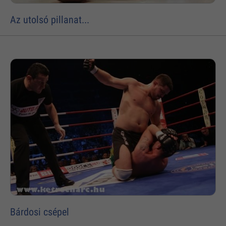
Az utolsó pillanat...
Bárdosi csépel