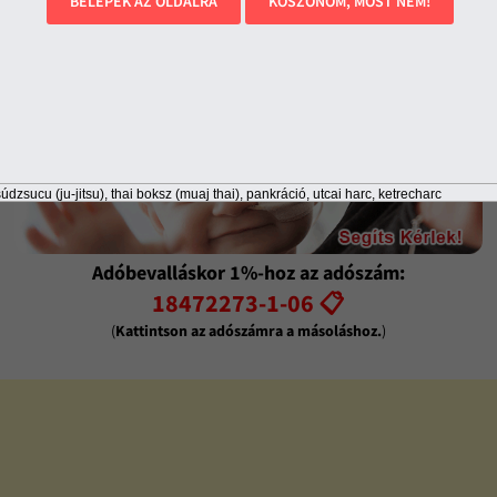
BELÉPEK AZ OLDALRA
KÖSZÖNÖM, MOST NEM!
údzsucu (ju-jitsu), thai boksz (muaj thai), pankráció, utcai harc, ketrecharc
Adóbevalláskor 1%-hoz az adószám:
18472273-1-06 📋
(
Kattintson az adószámra a másoláshoz.
)