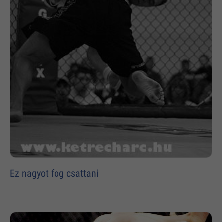
Ez nagyot fog csattani