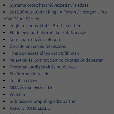
Systema orosz harcmûvészeti nyílt edzés
2012.Június 10-én : Ring - A Fórum / Hexagon - Pro
MMA Gála - Pécsett
Ju-jitsu, Judo oktatás Bp., II. ker.-ben
Eladó egy marhabõrbõl készült boxzsák
ketrecharc edzés siófokon
Önvédelem edzés-felkészítés
Thai Box edzés lányoknak & fiúknak
Muaythai és Combat Sambo oktatás Budapesten
Pretorian kardigánok és pulóverek
Edzötermet keresek!!
Ju Jitsu edzés
MMA és ökölvívás edzés
Védelem
Submission Grappling edzõpartner
KARATE RUHA ELADO