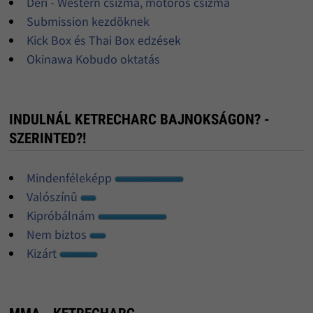
Déri - Western csizma, motoros csizma
Submission kezdõknek
Kick Box és Thai Box edzések
Okinawa Kobudo oktatás
INDULNÁL KETRECHARC BAJNOKSÁGON? -
SZERINTED?!
Mindenféleképp
Valószínû
Kipróbálnám
Nem biztos
Kizárt