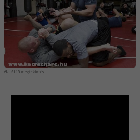
6113
megtekintés