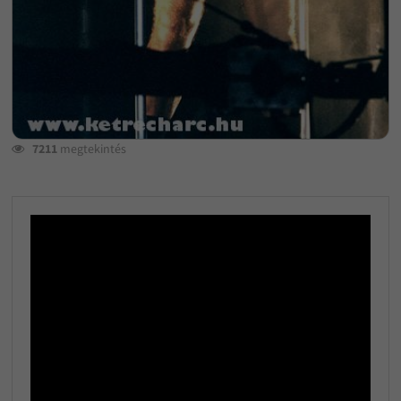
7211
megtekintés