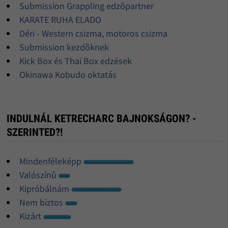
Submission Grappling edzõpartner
KARATE RUHA ELADO
Déri - Western csizma, motoros csizma
Submission kezdõknek
Kick Box és Thai Box edzések
Okinawa Kobudo oktatás
INDULNÁL KETRECHARC BAJNOKSÁGON? -
SZERINTED?!
Mindenféleképp
Valószínû
Kipróbálnám
Nem biztos
Kizárt