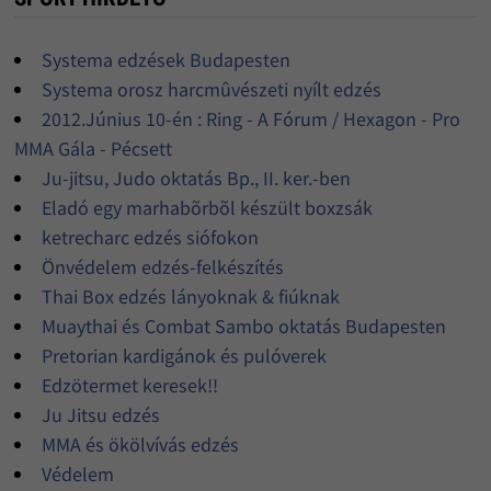
Systema edzések Budapesten
Systema orosz harcmûvészeti nyílt edzés
2012.Június 10-én : Ring - A Fórum / Hexagon - Pro
MMA Gála - Pécsett
Ju-jitsu, Judo oktatás Bp., II. ker.-ben
Eladó egy marhabõrbõl készült boxzsák
ketrecharc edzés siófokon
Önvédelem edzés-felkészítés
Thai Box edzés lányoknak & fiúknak
Muaythai és Combat Sambo oktatás Budapesten
Pretorian kardigánok és pulóverek
Edzötermet keresek!!
Ju Jitsu edzés
MMA és ökölvívás edzés
Védelem