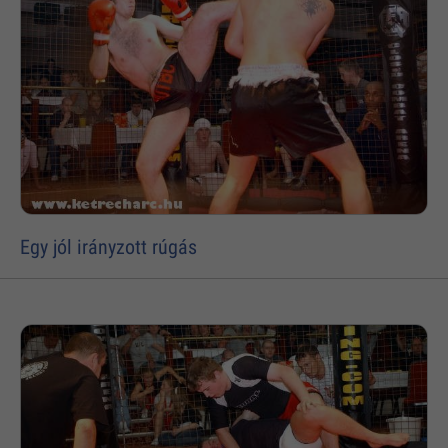
Egy jól irányzott rúgás