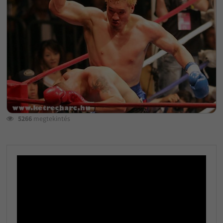
5266
megtekintés