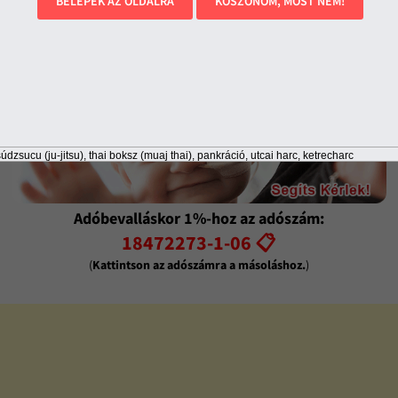
BELÉPEK AZ OLDALRA
KÖSZÖNÖM, MOST NEM!
údzsucu (ju-jitsu), thai boksz (muaj thai), pankráció, utcai harc, ketrecharc
Adóbevalláskor 1%-hoz az adószám:
18472273-1-06 📋
(
Kattintson az adószámra a másoláshoz.
)