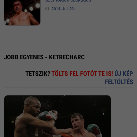
2014. Jul. 22.
JOBB EGYENES - KETRECHARC
TETSZIK?
TÖLTS FEL FOTÓT TE IS!
ÚJ KÉP
FELTÖLTÉS