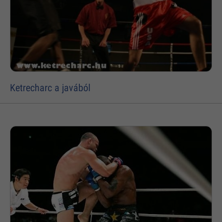
Ketrecharc a javából