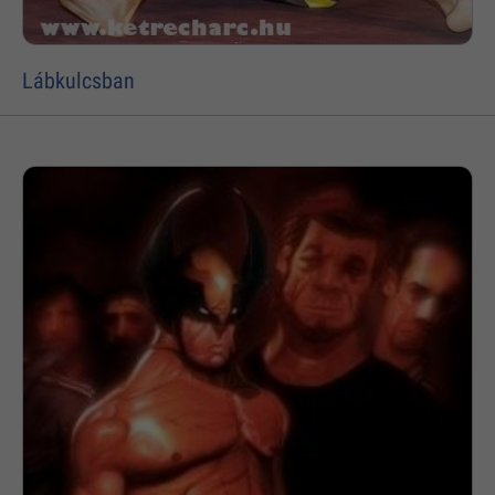
Lábkulcsban