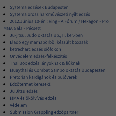
Systema edzések Budapesten
Systema orosz harcmûvészeti nyílt edzés
2012.Június 10-én : Ring - A Fórum / Hexagon - Pro
MMA Gála - Pécsett
Ju-jitsu, Judo oktatás Bp., II. ker.-ben
Eladó egy marhabõrbõl készült boxzsák
ketrecharc edzés siófokon
Önvédelem edzés-felkészítés
Thai Box edzés lányoknak & fiúknak
Muaythai és Combat Sambo oktatás Budapesten
Pretorian kardigánok és pulóverek
Edzötermet keresek!!
Ju Jitsu edzés
MMA és ökölvívás edzés
Védelem
Submission Grappling edzõpartner