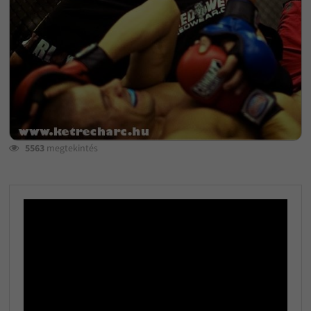
5563
megtekintés