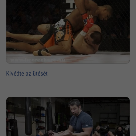
Kivédte az ütését