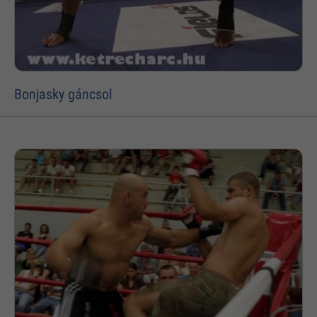
Bonjasky gáncsol