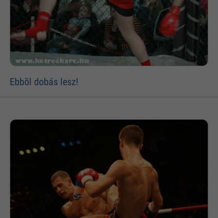
Ebbõl dobás lesz!