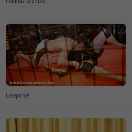
Földhöz szorítva
Leteperte!