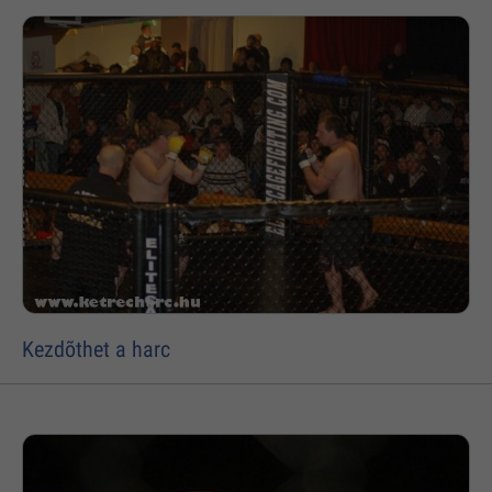
Kezdõthet a harc