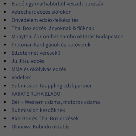
Eladó egy marhabõrbõl készült boxzsák
ketrecharc edzés siófokon
Önvédelem edzés-felkészítés
Thai Box edzés lányoknak & fiúknak
Muaythai és Combat Sambo oktatás Budapesten
Pretorian kardigánok és pulóverek
Edzötermet keresek!!
Ju Jitsu edzés
MMA és ökölvívás edzés
Védelem
Submission Grappling edzõpartner
KARATE RUHA ELADO
Déri - Western csizma, motoros csizma
Submission kezdõknek
Kick Box és Thai Box edzések
Okinawa Kobudo oktatás