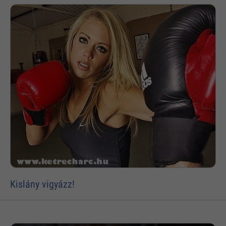
Kislány vigyázz!