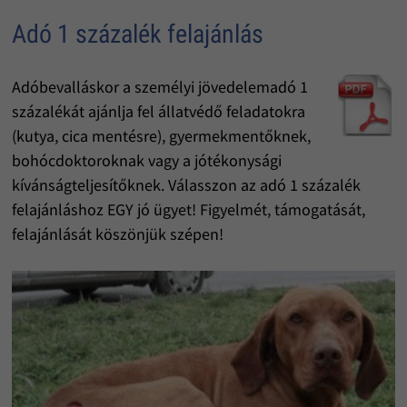
Adó 1 százalék felajánlás
Adóbevalláskor a személyi jövedelemadó 1
százalékát ajánlja fel állatvédő feladatokra
(kutya, cica mentésre), gyermekmentőknek,
bohócdoktoroknak vagy a jótékonysági
kívánságteljesítőknek. Válasszon az adó 1 százalék
felajánláshoz EGY jó ügyet! Figyelmét, támogatását,
felajánlását köszönjük szépen!