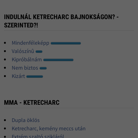
INDULNÁL KETRECHARC BAJNOKSÁGON? -
SZERINTED?!
Mindenféleképp
Valószínû
Kipróbálnám
Nem biztos
Kizárt
MMA - KETRECHARC
Dupla öklös
Ketrecharc, kemény meccs után
Extrém szaltó szikláról