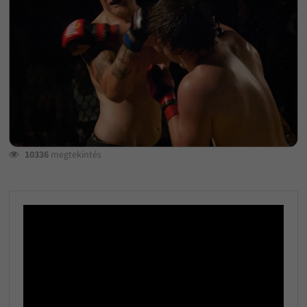
10336
megtekintés