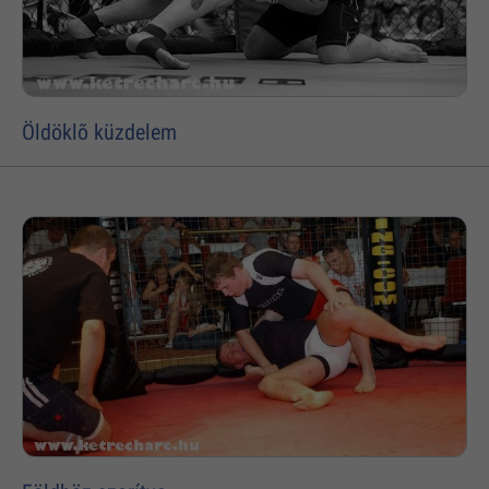
Öldöklõ küzdelem