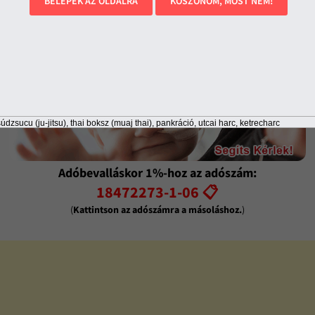
BELÉPEK AZ OLDALRA
KÖSZÖNÖM, MOST NEM!
údzsucu (ju-jitsu), thai boksz (muaj thai), pankráció, utcai harc, ketrecharc
Adóbevalláskor 1%-hoz az adószám:
18472273-1-06 📋
(
Kattintson az adószámra a másoláshoz.
)