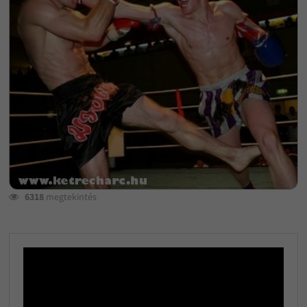
6318
megtekintés