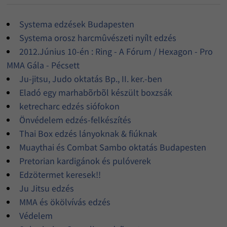
Systema edzések Budapesten
Systema orosz harcmûvészeti nyílt edzés
2012.Június 10-én : Ring - A Fórum / Hexagon - Pro
MMA Gála - Pécsett
Ju-jitsu, Judo oktatás Bp., II. ker.-ben
Eladó egy marhabõrbõl készült boxzsák
ketrecharc edzés siófokon
Önvédelem edzés-felkészítés
Thai Box edzés lányoknak & fiúknak
Muaythai és Combat Sambo oktatás Budapesten
Pretorian kardigánok és pulóverek
Edzötermet keresek!!
Ju Jitsu edzés
MMA és ökölvívás edzés
Védelem