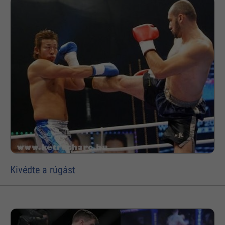
Kivédte a rúgást