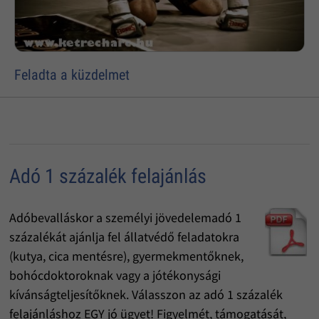
Feladta a küzdelmet
Adó 1 százalék felajánlás
Adóbevalláskor a személyi jövedelemadó 1
százalékát ajánlja fel állatvédő feladatokra
(kutya, cica mentésre), gyermekmentőknek,
bohócdoktoroknak vagy a jótékonysági
kívánságteljesítőknek. Válasszon az adó 1 százalék
felajánláshoz EGY jó ügyet! Figyelmét, támogatását,