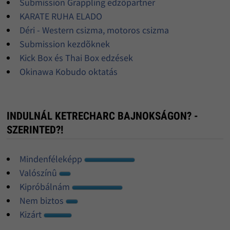
Submission Grappling edzõpartner
KARATE RUHA ELADO
Déri - Western csizma, motoros csizma
Submission kezdõknek
Kick Box és Thai Box edzések
Okinawa Kobudo oktatás
INDULNÁL KETRECHARC BAJNOKSÁGON? -
SZERINTED?!
Mindenféleképp
Valószínû
Kipróbálnám
Nem biztos
Kizárt