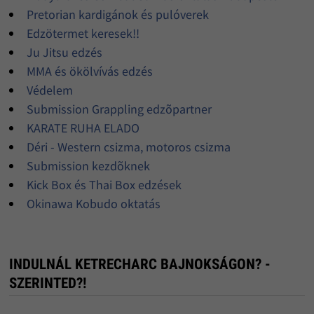
Pretorian kardigánok és pulóverek
Edzötermet keresek!!
Ju Jitsu edzés
MMA és ökölvívás edzés
Védelem
Submission Grappling edzõpartner
KARATE RUHA ELADO
Déri - Western csizma, motoros csizma
Submission kezdõknek
Kick Box és Thai Box edzések
Okinawa Kobudo oktatás
INDULNÁL KETRECHARC BAJNOKSÁGON? -
SZERINTED?!