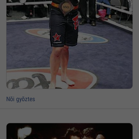
Nõi gyõztes