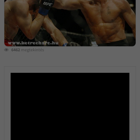
6462
megtekintés