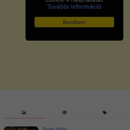
Dupla öklös