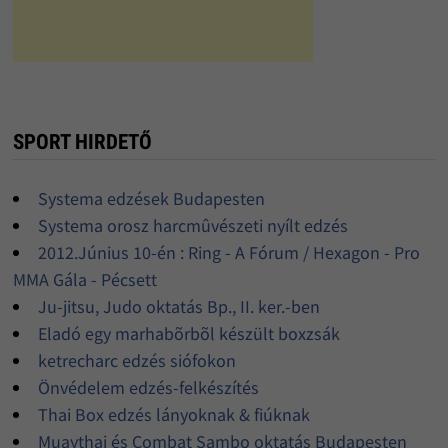
SPORT HIRDETŐ
Systema edzések Budapesten
Systema orosz harcmûvészeti nyílt edzés
2012.Június 10-én : Ring - A Fórum / Hexagon - Pro
MMA Gála - Pécsett
Ju-jitsu, Judo oktatás Bp., II. ker.-ben
Eladó egy marhabõrbõl készült boxzsák
ketrecharc edzés siófokon
Önvédelem edzés-felkészítés
Thai Box edzés lányoknak & fiúknak
Muaythai és Combat Sambo oktatás Budapesten