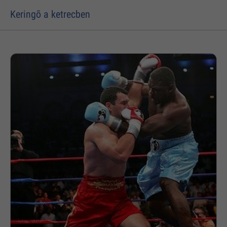
Keringõ a ketrecben