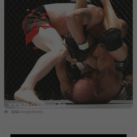
5262
megtekintés