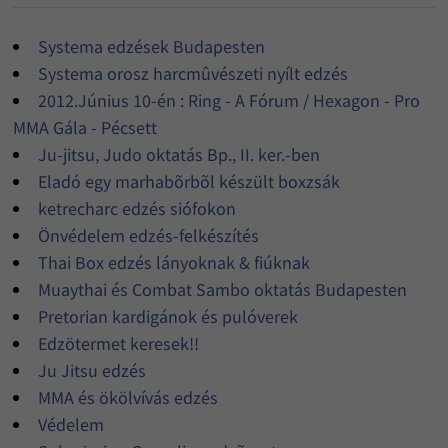
Systema edzések Budapesten
Systema orosz harcmûvészeti nyílt edzés
2012.Június 10-én : Ring - A Fórum / Hexagon - Pro
MMA Gála - Pécsett
Ju-jitsu, Judo oktatás Bp., II. ker.-ben
Eladó egy marhabõrbõl készült boxzsák
ketrecharc edzés siófokon
Önvédelem edzés-felkészítés
Thai Box edzés lányoknak & fiúknak
Muaythai és Combat Sambo oktatás Budapesten
Pretorian kardigánok és pulóverek
Edzötermet keresek!!
Ju Jitsu edzés
MMA és ökölvívás edzés
Védelem