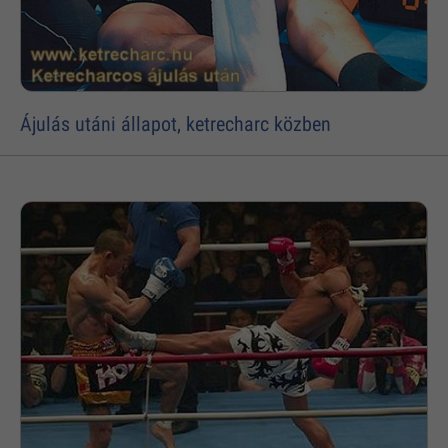
Ájulás utáni állapot, ketrecharc közben