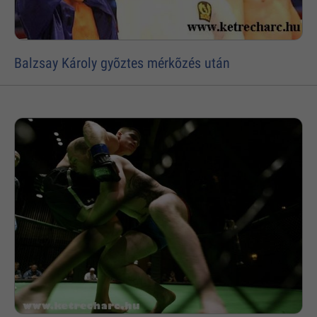
Balzsay Károly gyõztes mérkõzés után