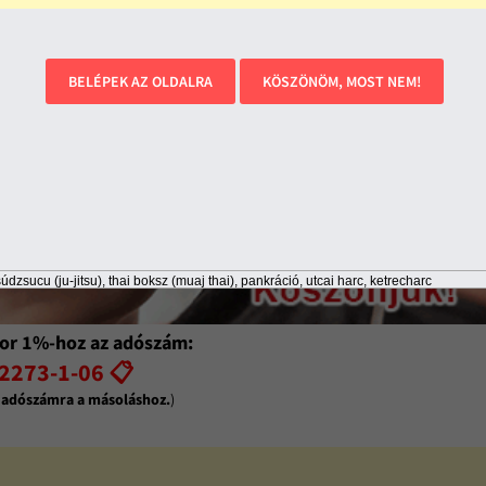
BELÉPEK AZ OLDALRA
KÖSZÖNÖM, MOST NEM!
údzsucu (ju-jitsu), thai boksz (muaj thai), pankráció, utcai harc, ketrecharc
or 1%-hoz az adószám:
2273-1-06 📋
z adószámra a másoláshoz.
)