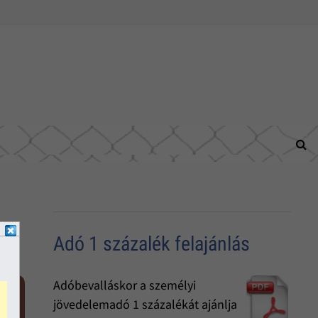
Adó 1 százalék felajánlás
Adóbevalláskor a személyi
jövedelemadó 1 százalékát ajánlja