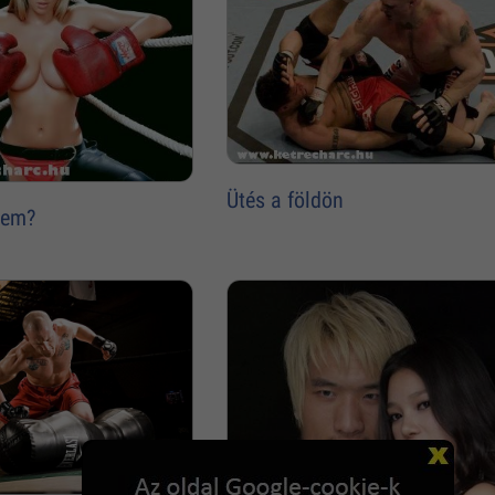
Ütés a földön
enem?