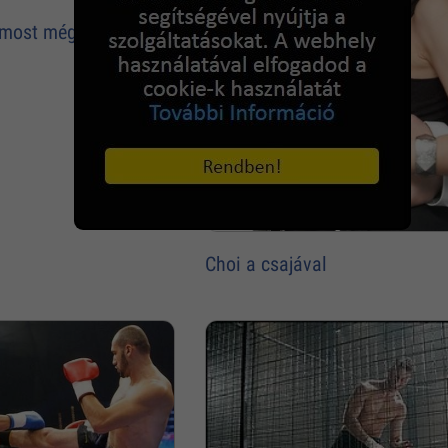
 most még csak
Choi a csajával