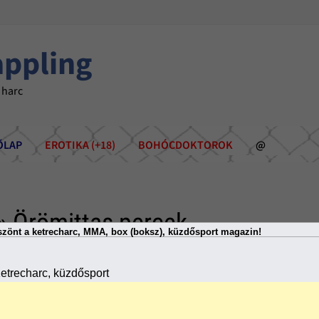
appling
 harc
ÕLAP
EROTIKA (+18)
BOHÓCDOKTOROK
@
» Örömittas percek
zönt a ketrecharc, MMA, box (boksz), küzdősport magazin!
etrecharc, küzdősport