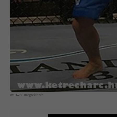
6266
megtekintés