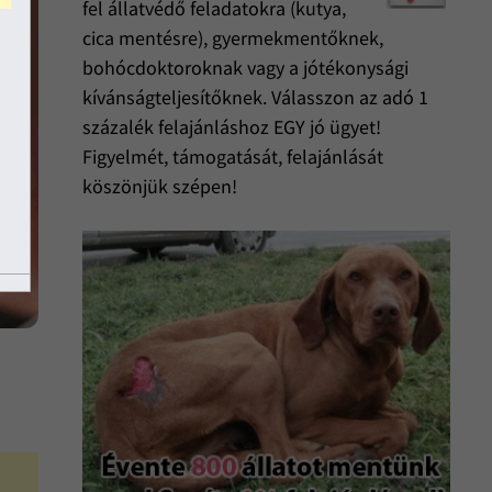
fel állatvédő feladatokra (kutya,
cica mentésre), gyermekmentőknek,
bohócdoktoroknak vagy a jótékonysági
kívánságteljesítőknek. Válasszon az adó 1
százalék felajánláshoz EGY jó ügyet!
Figyelmét, támogatását, felajánlását
köszönjük szépen!