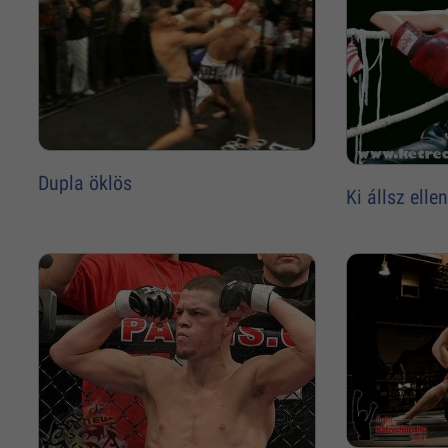
Dupla öklös
Ki állsz ell