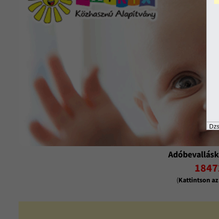
Dzs
Adóbevallásk
1847
(
Kattintson a