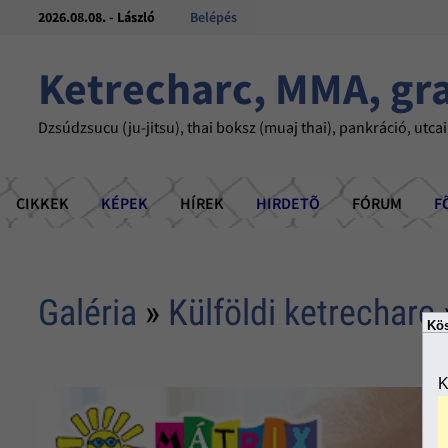
2026.08.08. - László
Belépés
Ketrecharc, MMA, gr
Dzsúdzsucu (ju-jitsu), thai boksz (muaj thai), pankráció, utcai
CIKKEK
KÉPEK
HÍREK
HIRDETÕ
FÓRUM
F
Galéria
»
Külföldi ketrecharc
Kös
K