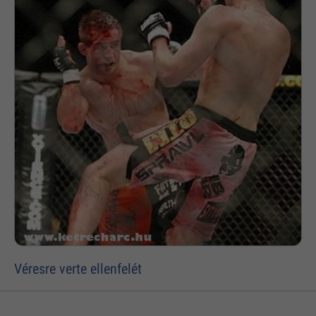
Véresre verte ellenfelét