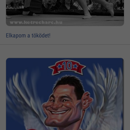
Elkapom a töködet!