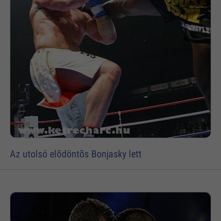
Az utolsó elõdöntõs Bonjasky lett