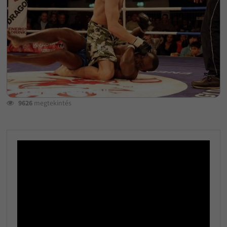
9626
megtekintés