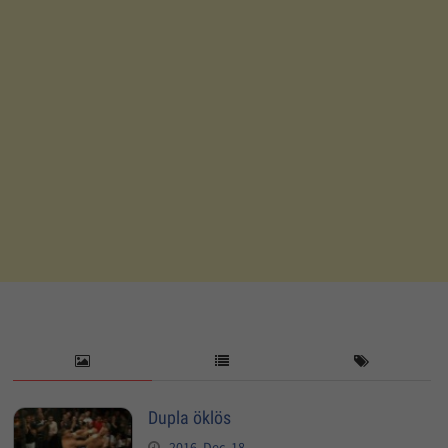
Dupla öklös
2016. Dec. 18.