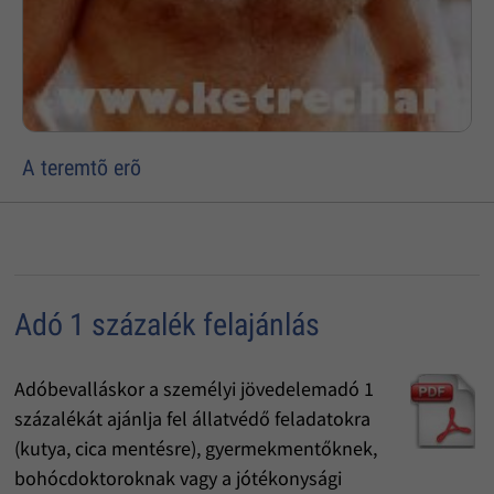
A teremtõ erõ
Adó 1 százalék felajánlás
Adóbevalláskor a személyi jövedelemadó 1
százalékát ajánlja fel állatvédő feladatokra
(kutya, cica mentésre), gyermekmentőknek,
bohócdoktoroknak vagy a jótékonysági