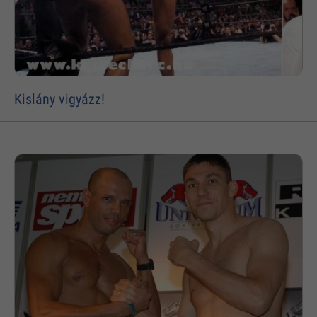
Kislány vigyázz!