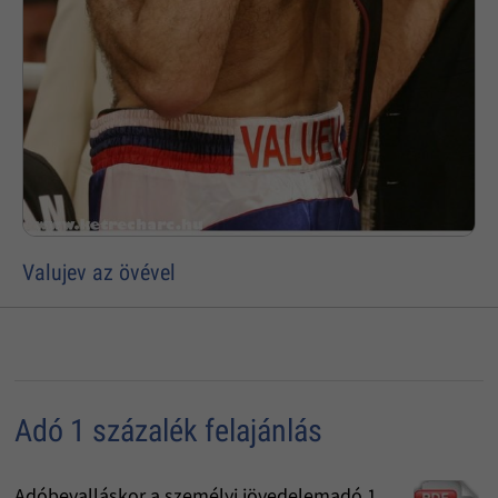
Valujev az övével
Adó 1 százalék felajánlás
Adóbevalláskor a személyi jövedelemadó 1