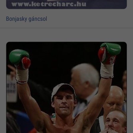
Bonjasky gáncsol