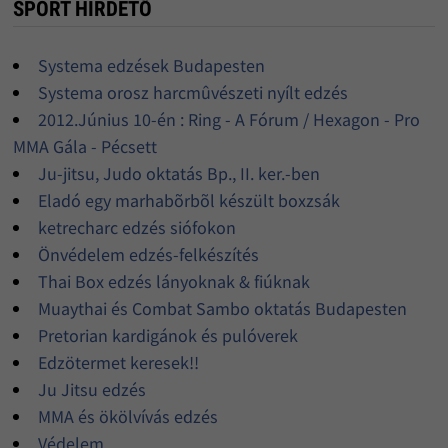
SPORT HIRDETŐ
Systema edzések Budapesten
Systema orosz harcmûvészeti nyílt edzés
2012.Június 10-én : Ring - A Fórum / Hexagon - Pro
MMA Gála - Pécsett
Ju-jitsu, Judo oktatás Bp., II. ker.-ben
Eladó egy marhabõrbõl készült boxzsák
ketrecharc edzés siófokon
Önvédelem edzés-felkészítés
Thai Box edzés lányoknak & fiúknak
Muaythai és Combat Sambo oktatás Budapesten
Pretorian kardigánok és pulóverek
Edzötermet keresek!!
Ju Jitsu edzés
MMA és ökölvívás edzés
Védelem