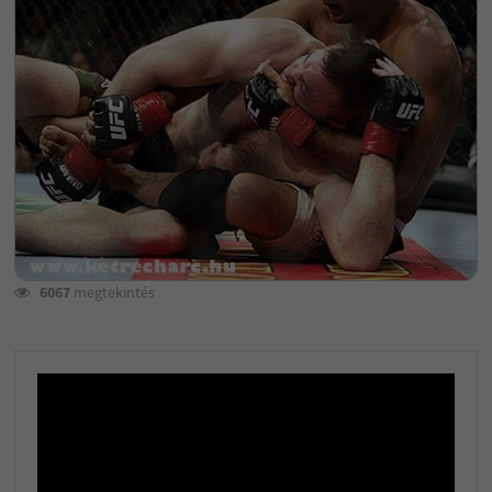
6067
megtekintés