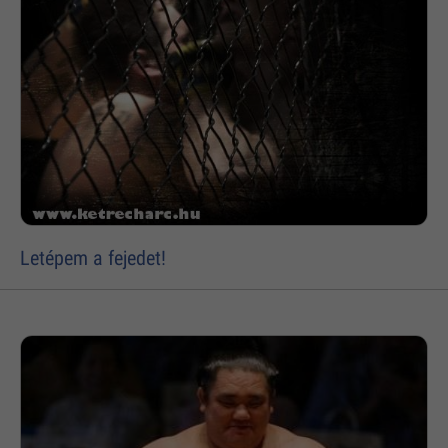
Letépem a fejedet!