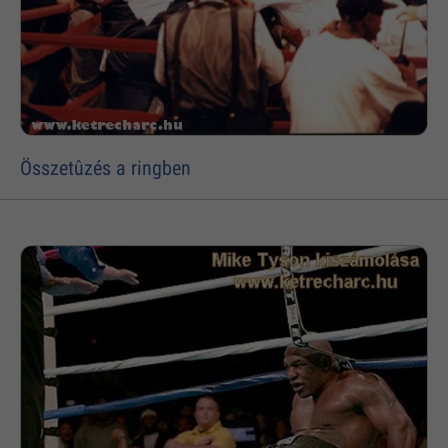
Összetûzés a ringben