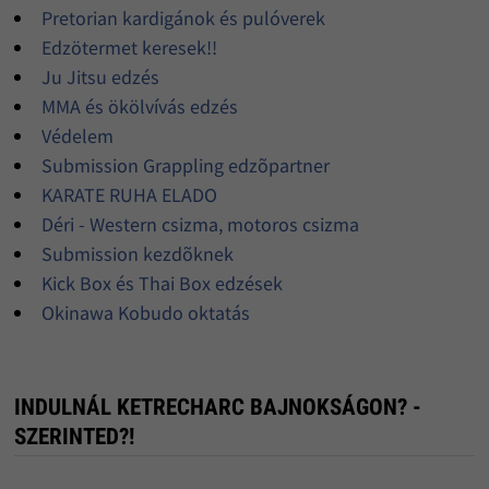
Pretorian kardigánok és pulóverek
Edzötermet keresek!!
Ju Jitsu edzés
MMA és ökölvívás edzés
Védelem
Submission Grappling edzõpartner
KARATE RUHA ELADO
Déri - Western csizma, motoros csizma
Submission kezdõknek
Kick Box és Thai Box edzések
Okinawa Kobudo oktatás
INDULNÁL KETRECHARC BAJNOKSÁGON? -
SZERINTED?!