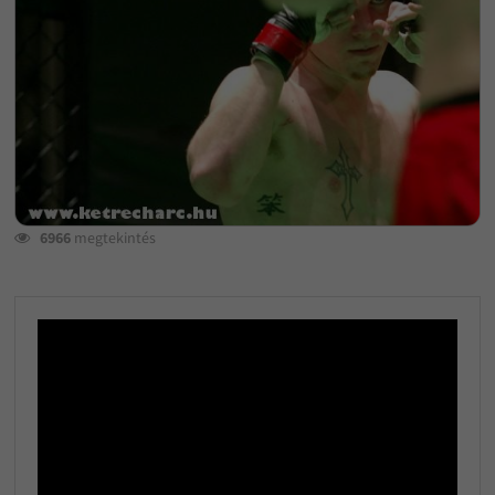
6966
megtekintés