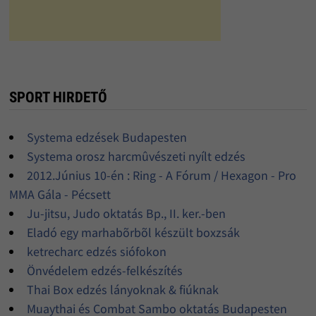
SPORT HIRDETŐ
Systema edzések Budapesten
Systema orosz harcmûvészeti nyílt edzés
2012.Június 10-én : Ring - A Fórum / Hexagon - Pro
MMA Gála - Pécsett
Ju-jitsu, Judo oktatás Bp., II. ker.-ben
Eladó egy marhabõrbõl készült boxzsák
ketrecharc edzés siófokon
Önvédelem edzés-felkészítés
Thai Box edzés lányoknak & fiúknak
Muaythai és Combat Sambo oktatás Budapesten