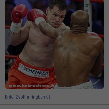
Erdei Zsolt a ringben üt