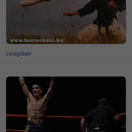
Levegõben