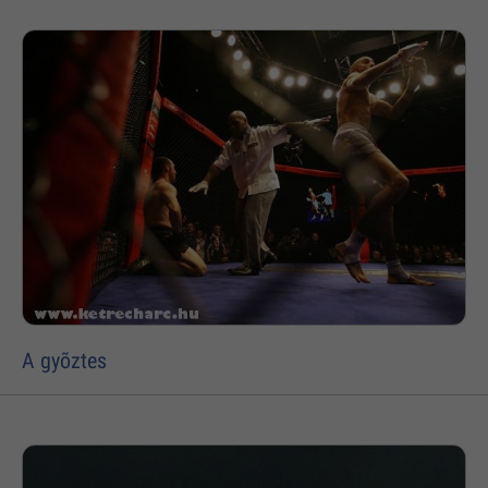
A gyõztes