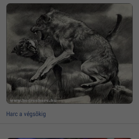
Harc a végsõkig