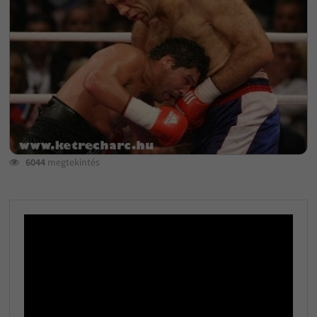
6044
megtekintés