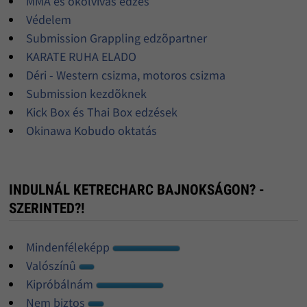
MMA és ökölvívás edzés
Védelem
Submission Grappling edzõpartner
KARATE RUHA ELADO
Déri - Western csizma, motoros csizma
Submission kezdõknek
Kick Box és Thai Box edzések
Okinawa Kobudo oktatás
INDULNÁL KETRECHARC BAJNOKSÁGON? -
SZERINTED?!
Mindenféleképp
Valószínû
Kipróbálnám
Nem biztos