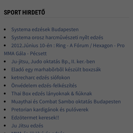
SPORT HIRDETŐ
Systema edzések Budapesten
Systema orosz harcmûvészeti nyílt edzés
2012.Június 10-én : Ring - A Fórum / Hexagon - Pro
MMA Gála - Pécsett
Ju-jitsu, Judo oktatás Bp., II. ker.-ben
Eladó egy marhabõrbõl készült boxzsák
ketrecharc edzés siófokon
Önvédelem edzés-felkészítés
Thai Box edzés lányoknak & fiúknak
Muaythai és Combat Sambo oktatás Budapesten
Pretorian kardigánok és pulóverek
Edzötermet keresek!!
Ju Jitsu edzés