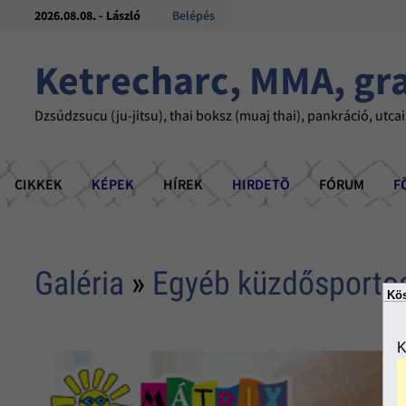
2026.08.08. - László
Belépés
Ketrecharc, MMA, gr
Dzsúdzsucu (ju-jitsu), thai boksz (muaj thai), pankráció, utcai
CIKKEK
KÉPEK
HÍREK
HIRDETÕ
FÓRUM
F
Galéria
»
Egyéb küzdősporto
Kös
K