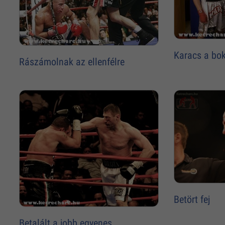
Karacs a bo
Rászámolnak az ellenfélre
Betört fej
Betalált a jobb egyenes