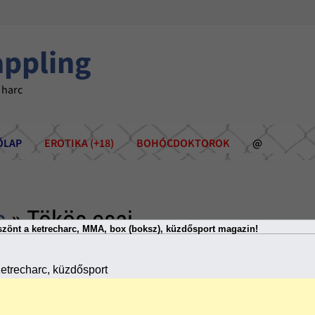
appling
 harc
ÕLAP
EROTIKA (+18)
BOHÓCDOKTOROK
@
s
» Tökös csaj
zönt a ketrecharc, MMA, box (boksz), küzdősport magazin!
etrecharc, küzdősport