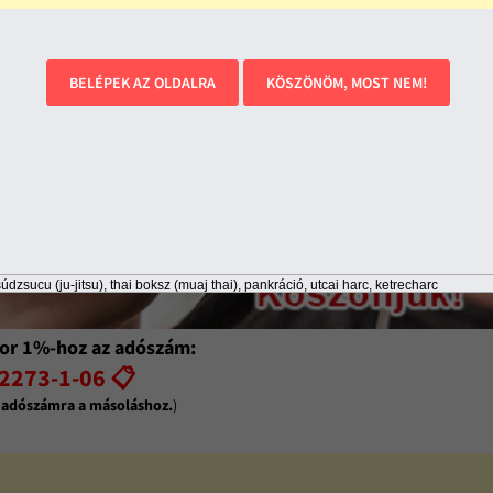
BELÉPEK AZ OLDALRA
KÖSZÖNÖM, MOST NEM!
údzsucu (ju-jitsu), thai boksz (muaj thai), pankráció, utcai harc, ketrecharc
or 1%-hoz az adószám:
2273-1-06 📋
z adószámra a másoláshoz.
)