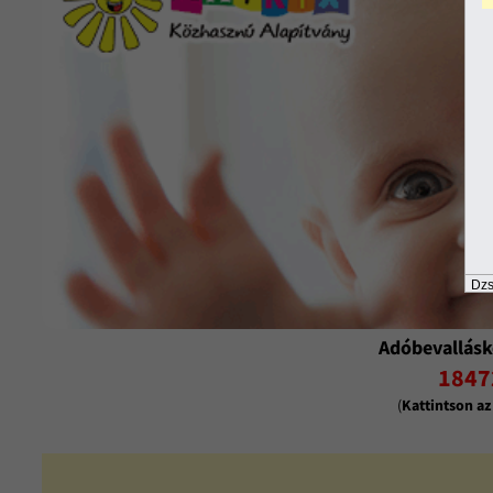
Dzs
Adóbevallásk
1847
(
Kattintson a