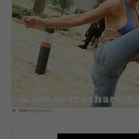
9828
megtekintés