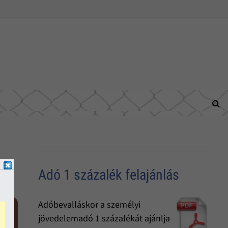
Adó 1 százalék felajánlás
Adóbevalláskor a személyi
jövedelemadó 1 százalékát ajánlja