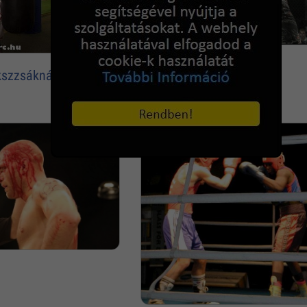
Gyomron térdelés
kszzsáknál