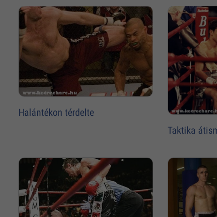
Halántékon térdelte
Taktika átis