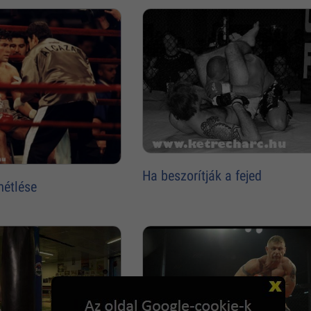
Ha beszorítják a fejed
métlése