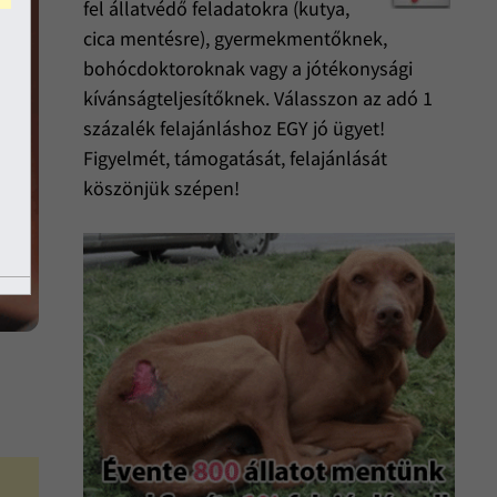
fel állatvédő feladatokra (kutya,
cica mentésre), gyermekmentőknek,
bohócdoktoroknak vagy a jótékonysági
kívánságteljesítőknek. Válasszon az adó 1
százalék felajánláshoz EGY jó ügyet!
Figyelmét, támogatását, felajánlását
köszönjük szépen!