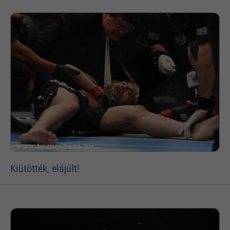
Kiütötték, elájúlt!