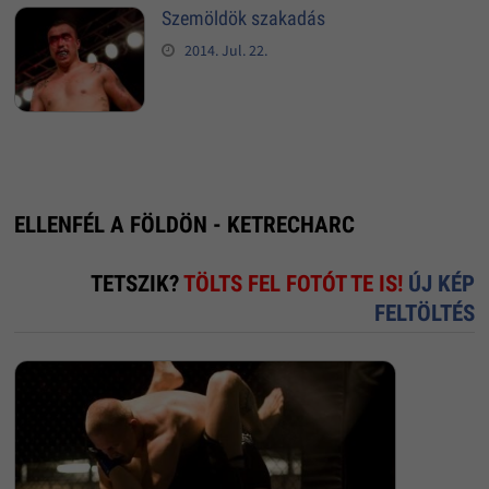
Szemöldök szakadás
2014. Jul. 22.
ELLENFÉL A FÖLDÖN - KETRECHARC
TETSZIK?
TÖLTS FEL FOTÓT TE IS!
ÚJ KÉP
FELTÖLTÉS