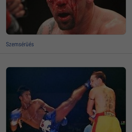
Szemsérüés