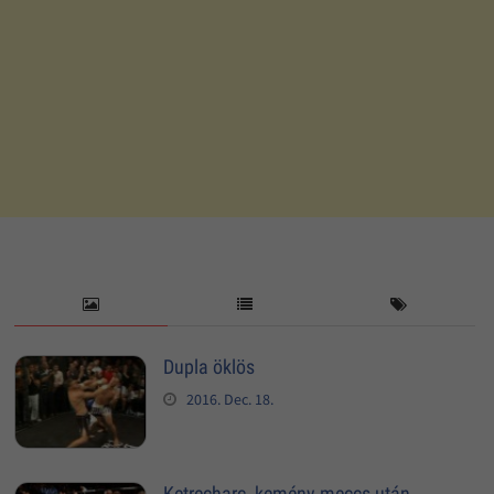
Dupla öklös
2016. Dec. 18.
Ketrecharc, kemény meccs után