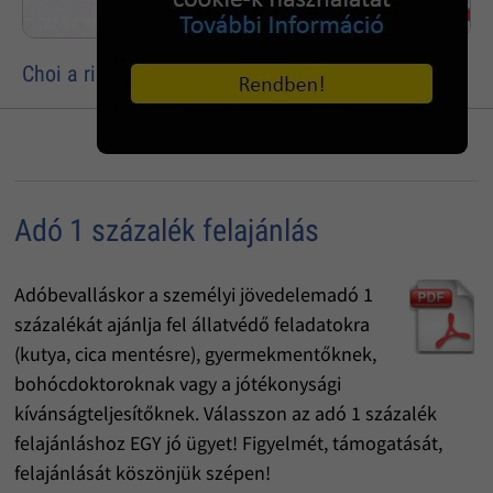
Choi a ringben
Adó 1 százalék felajánlás
Adóbevalláskor a személyi jövedelemadó 1
százalékát ajánlja fel állatvédő feladatokra
(kutya, cica mentésre), gyermekmentőknek,
bohócdoktoroknak vagy a jótékonysági
kívánságteljesítőknek. Válasszon az adó 1 százalék
felajánláshoz EGY jó ügyet! Figyelmét, támogatását,
felajánlását köszönjük szépen!