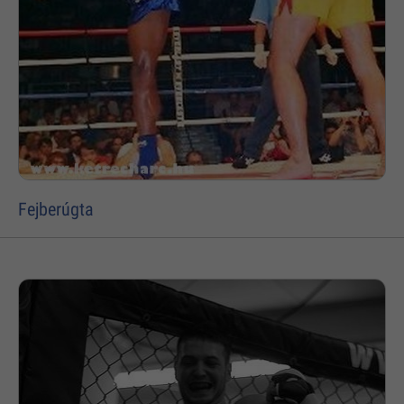
Fejberúgta