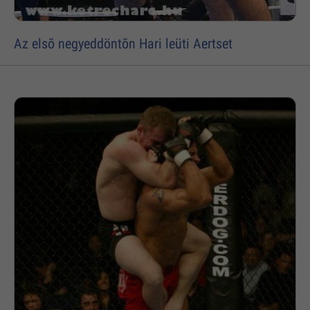
Az elsõ negyeddöntõn Hari leüti Aertset