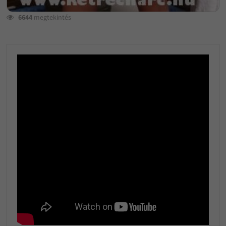
6644
megtekintés