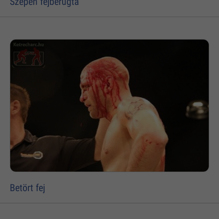
Szépen fejberugta
Betört fej