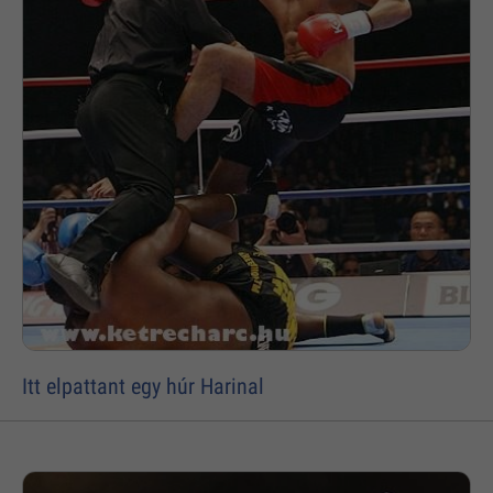
Itt elpattant egy húr Harinal