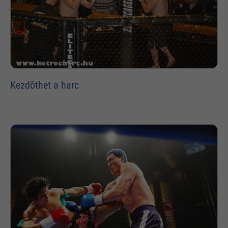
Kezdõthet a harc