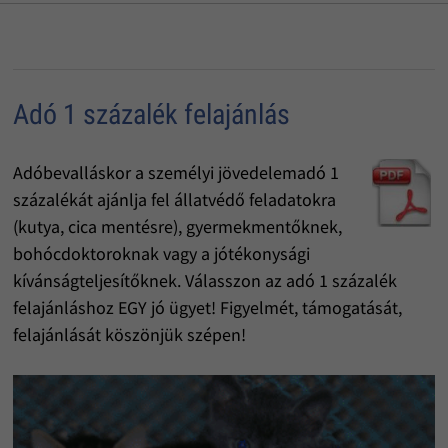
Adó 1 százalék felajánlás
Adóbevalláskor a személyi jövedelemadó 1
százalékát ajánlja fel állatvédő feladatokra
(kutya, cica mentésre), gyermekmentőknek,
bohócdoktoroknak vagy a jótékonysági
kívánságteljesítőknek. Válasszon az adó 1 százalék
felajánláshoz EGY jó ügyet! Figyelmét, támogatását,
felajánlását köszönjük szépen!