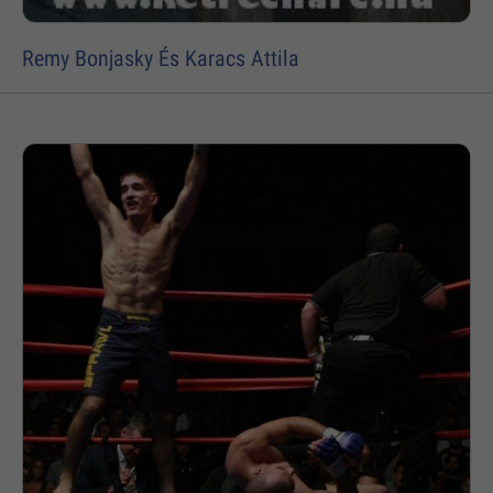
Remy Bonjasky És Karacs Attila