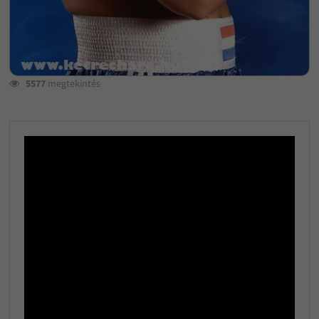
5577
megtekintés