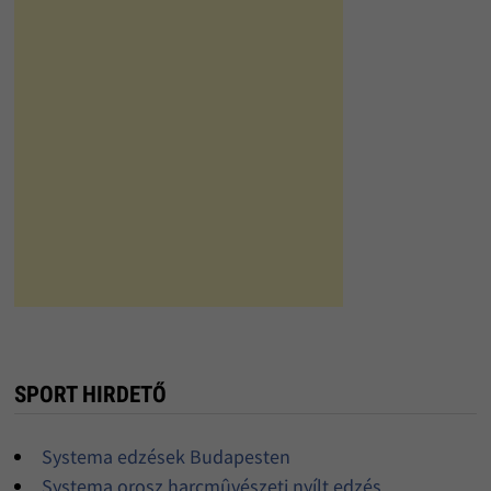
SPORT HIRDETŐ
Systema edzések Budapesten
Systema orosz harcmûvészeti nyílt edzés