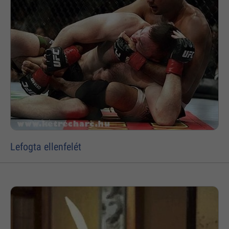
Lefogta ellenfelét