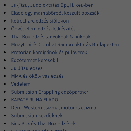
Ju-jitsu, Judo oktatás Bp., II. ker.-ben
Eladó egy marhabõrbõl készült boxzsák
ketrecharc edzés siófokon
Önvédelem edzés-felkészítés
Thai Box edzés lányoknak & fiúknak
Muaythai és Combat Sambo oktatás Budapesten
Pretorian kardigánok és pulóverek
Edzötermet keresek!!
Ju Jitsu edzés
MMA és ökölvívás edzés
Védelem
Submission Grappling edzõpartner
KARATE RUHA ELADO
Déri - Western csizma, motoros csizma
Submission kezdõknek
Kick Box és Thai Box edzések