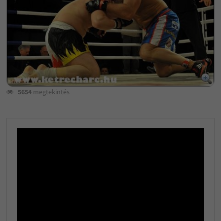
5654
megtekintés