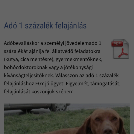
Adó 1 százalék felajánlás
Adóbevalláskor a személyi jövedelemadó 1
százalékát ajánlja fel állatvédő feladatokra
(kutya, cica mentésre), gyermekmentőknek,
bohócdoktoroknak vagy a jótékonysági
kívánságteljesítőknek. Válasszon az adó 1 százalék
felajánláshoz EGY jó ügyet! Figyelmét, támogatását,
felajánlását köszönjük szépen!