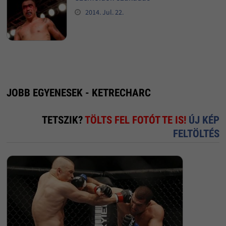
2014. Jul. 22.
JOBB EGYENESEK - KETRECHARC
TETSZIK?
TÖLTS FEL FOTÓT TE IS!
ÚJ KÉP
FELTÖLTÉS