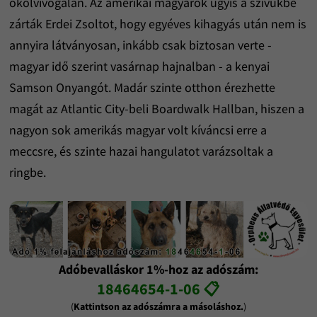
ökölvívógálán. Az amerikai magyarok úgyis a szívükbe
zárták Erdei Zsoltot, hogy egyéves kihagyás után nem is
annyira látványosan, inkább csak biztosan verte -
magyar idő szerint vasárnap hajnalban - a kenyai
Samson Onyangót. Madár szinte otthon érezhette
magát az Atlantic City-beli Boardwalk Hallban, hiszen a
nagyon sok amerikás magyar volt kíváncsi erre a
meccsre, és szinte hazai hangulatot varázsoltak a
ringbe.
Adóbevalláskor 1%-hoz az adószám:
18464654-1-06 📋
(
Kattintson az adószámra a másoláshoz.
)