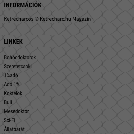
INFORMÁCIÓK
Ketrecharcos © Ketrecharc.hu Magazin ·
LINKEK
Bohócdoktorok
Szeretetcsoki
1%adó
Adó 1%
Koktélok
Buli
Mesedoktor
Sci-Fi
Állatbarát