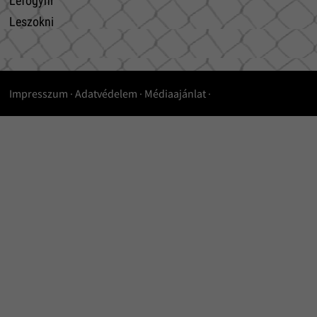
Lefogyni
Leszokni
Impresszum
·
Adatvédelem
·
Médiaajánlat
·