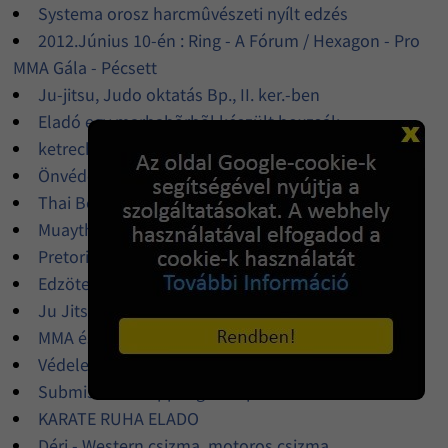
Systema orosz harcmûvészeti nyílt edzés
2012.Június 10-én : Ring - A Fórum / Hexagon - Pro
MMA Gála - Pécsett
Ju-jitsu, Judo oktatás Bp., II. ker.-ben
Eladó egy marhabõrbõl készült boxzsák
ketrecharc edzés siófokon
Önvédelem edzés-felkészítés
Thai Box edzés lányoknak & fiúknak
Muaythai és Combat Sambo oktatás Budapesten
Pretorian kardigánok és pulóverek
Edzötermet keresek!!
Ju Jitsu edzés
MMA és ökölvívás edzés
Védelem
Submission Grappling edzõpartner
KARATE RUHA ELADO
Déri - Western csizma, motoros csizma