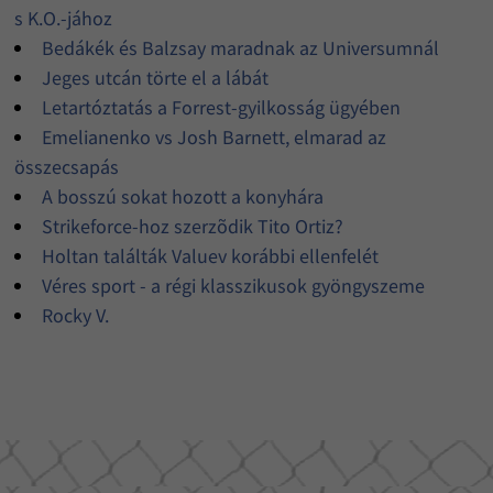
s K.O.-jához
Bedákék és Balzsay maradnak az Universumnál
Jeges utcán törte el a lábát
Letartóztatás a Forrest-gyilkosság ügyében
Emelianenko vs Josh Barnett, elmarad az
összecsapás
A bosszú sokat hozott a konyhára
Strikeforce-hoz szerzõdik Tito Ortiz?
Holtan találták Valuev korábbi ellenfelét
Véres sport - a régi klasszikusok gyöngyszeme
Rocky V.