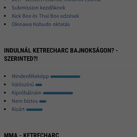
Submission kezdõknek
Kick Box és Thai Box edzések
Okinawa Kobudo oktatás
INDULNÁL KETRECHARC BAJNOKSÁGON? -
SZERINTED?!
Mindenféleképp
Valószínû
Kipróbálnám
Nem biztos
Kizárt
MMA - KETRECHARC