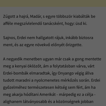
Zúgott a hajrá, Madár, s egyre többször kiabálták be
afféle megszívlelendő tanácsként, hogy: üsd ki.
Sajnos, Erdei nem hallgatott rájuk, inkább biztosra
ment, és az egyre növekvő előnyét őrizgette.
A negyedik menetben ugyan már csak a gong mentette
meg a kenyai öklözőt, ám a folytatásban várva, várt
Erdei-bombák elmaradtak, így Onyango végig állva
tudott maradni a nyolcmenetes mérkőzés során. Erdei
győzelméhez természetesen kétség sem fért, ám ha
meg akarja hódítani Amerikát - márpedig ez a célja -
alighanem látványosabb és a közönségnek jobban