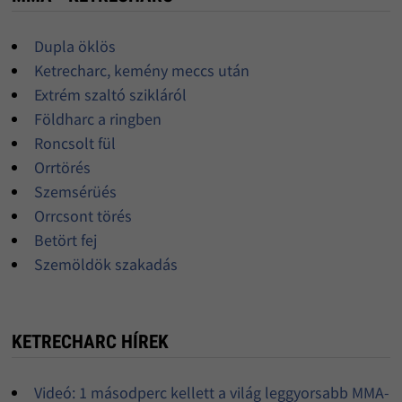
Dupla öklös
Ketrecharc, kemény meccs után
Extrém szaltó szikláról
Földharc a ringben
Roncsolt fül
Orrtörés
Szemsérüés
Orrcsont törés
Betört fej
Szemöldök szakadás
KETRECHARC HÍREK
Videó: 1 másodperc kellett a világ leggyorsabb MMA-