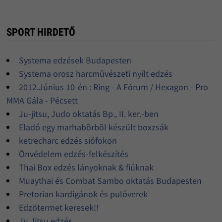
SPORT HIRDETŐ
Systema edzések Budapesten
Systema orosz harcmûvészeti nyílt edzés
2012.Június 10-én : Ring - A Fórum / Hexagon - Pro
MMA Gála - Pécsett
Ju-jitsu, Judo oktatás Bp., II. ker.-ben
Eladó egy marhabõrbõl készült boxzsák
ketrecharc edzés siófokon
Önvédelem edzés-felkészítés
Thai Box edzés lányoknak & fiúknak
Muaythai és Combat Sambo oktatás Budapesten
Pretorian kardigánok és pulóverek
Edzötermet keresek!!
Ju Jitsu edzés