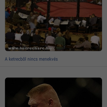
A ketrecbõl nincs menekvés