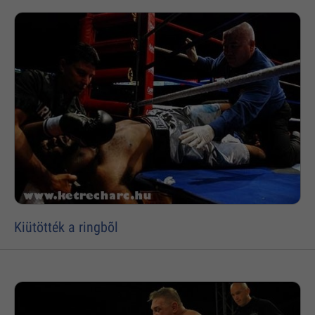
Kiütötték a ringbõl