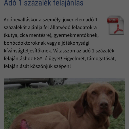
Adó 1 százalék felajánlás
Adóbevalláskor a személyi jövedelemadó 1
százalékát ajánlja fel állatvédő feladatokra
(kutya, cica mentésre), gyermekmentőknek,
bohócdoktoroknak vagy a jótékonysági
kívánságteljesítőknek. Válasszon az adó 1 százalék
felajánláshoz EGY jó ügyet! Figyelmét, támogatását,
felajánlását köszönjük szépen!