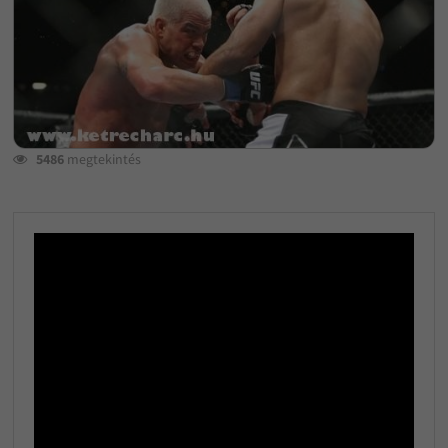
5486
megtekintés