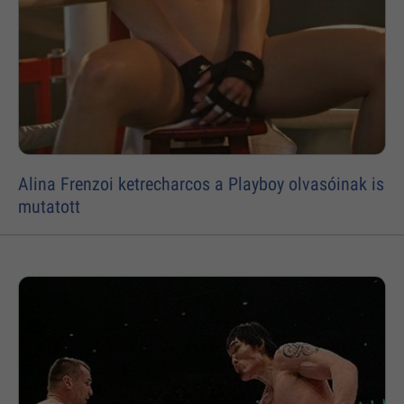
Alina Frenzoi ketrecharcos a Playboy olvasóinak is
mutatott