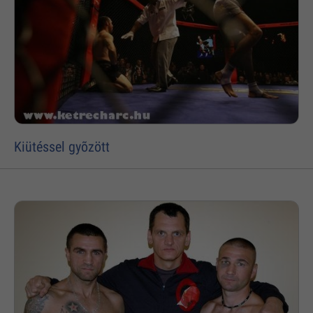
Kiütéssel gyõzött