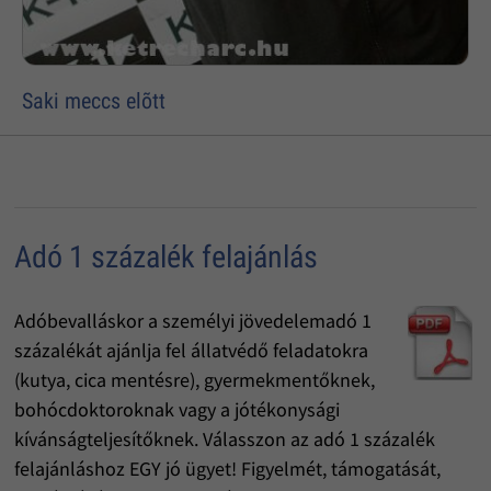
Saki meccs elõtt
Adó 1 százalék felajánlás
Adóbevalláskor a személyi jövedelemadó 1
százalékát ajánlja fel állatvédő feladatokra
(kutya, cica mentésre), gyermekmentőknek,
bohócdoktoroknak vagy a jótékonysági
kívánságteljesítőknek. Válasszon az adó 1 százalék
felajánláshoz EGY jó ügyet! Figyelmét, támogatását,