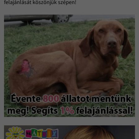
felajánlását köszönjük szépen!