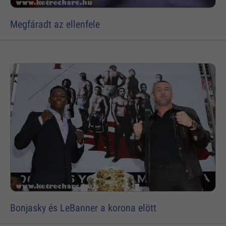
Megfáradt az ellenfele
Bonjasky és LeBanner a korona elött