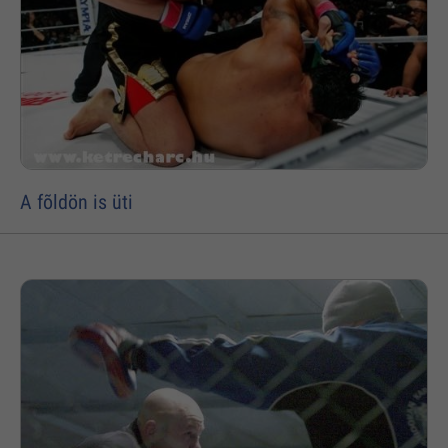
A fõldön is üti