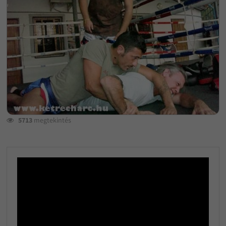
5713
megtekintés