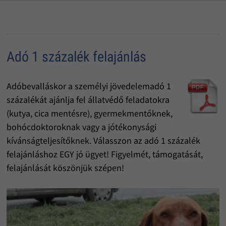
Adó 1 százalék felajánlás
Adóbevalláskor a személyi jövedelemadó 1
százalékát ajánlja fel állatvédő feladatokra
(kutya, cica mentésre), gyermekmentőknek,
bohócdoktoroknak vagy a jótékonysági
kívánságteljesítőknek. Válasszon az adó 1 százalék
felajánláshoz EGY jó ügyet! Figyelmét, támogatását,
felajánlását köszönjük szépen!