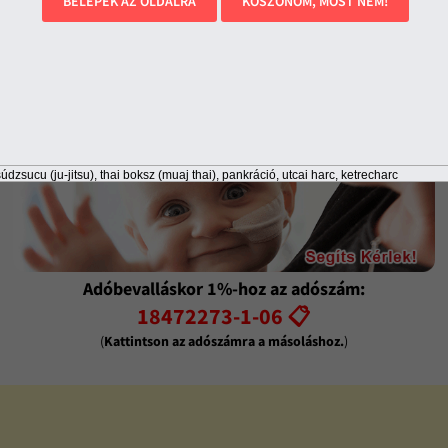
BELÉPEK AZ OLDALRA
KÖSZÖNÖM, MOST NEM!
állapotban
údzsucu (ju-jitsu), thai boksz (muaj thai), pankráció, utcai harc, ketrecharc
Adóbevalláskor 1%-hoz az adószám:
18472273-1-06 📋
(
Kattintson az adószámra a másoláshoz.
)