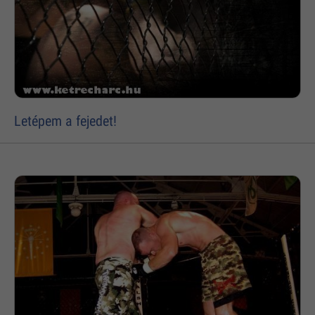
Letépem a fejedet!