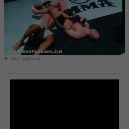
6389
megtekintés