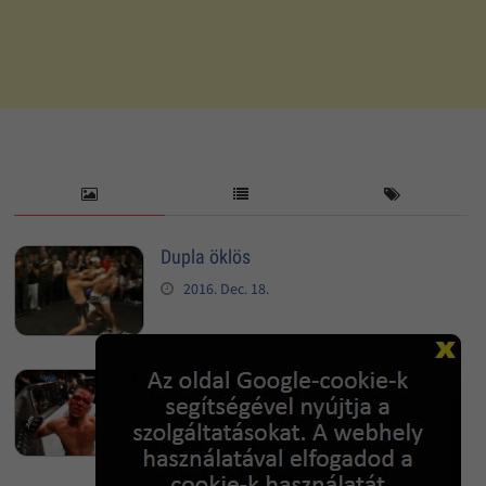
Dupla öklös
2016. Dec. 18.
Ketrecharc, kemény meccs után
2016. Dec. 18.