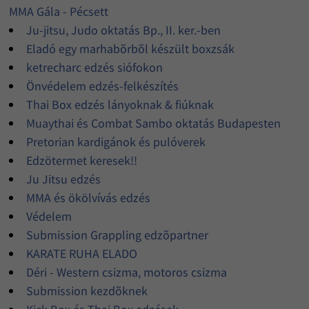
MMA Gála - Pécsett
Ju-jitsu, Judo oktatás Bp., II. ker.-ben
Eladó egy marhabõrbõl készült boxzsák
ketrecharc edzés siófokon
Önvédelem edzés-felkészítés
Thai Box edzés lányoknak & fiúknak
Muaythai és Combat Sambo oktatás Budapesten
Pretorian kardigánok és pulóverek
Edzötermet keresek!!
Ju Jitsu edzés
MMA és ökölvívás edzés
Védelem
Submission Grappling edzõpartner
KARATE RUHA ELADO
Déri - Western csizma, motoros csizma
Submission kezdõknek