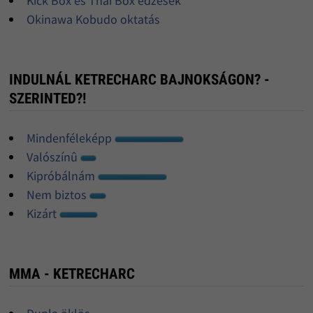
Kick Box és Thai Box edzések
Okinawa Kobudo oktatás
INDULNÁL KETRECHARC BAJNOKSÁGON? -
SZERINTED?!
Mindenféleképp
Valószínû
Kipróbálnám
Nem biztos
Kizárt
MMA - KETRECHARC