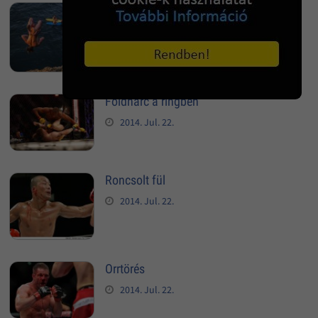
Extrém szaltó szikláról
2014. Sep. 23.
Földharc a ringben
2014. Jul. 22.
Roncsolt fül
2014. Jul. 22.
Orrtörés
2014. Jul. 22.