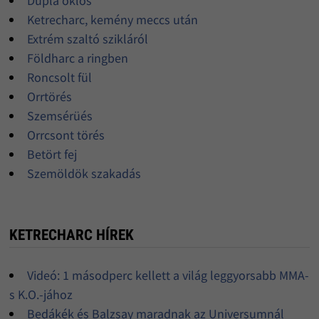
Dupla öklös
Ketrecharc, kemény meccs után
Extrém szaltó szikláról
Földharc a ringben
Roncsolt fül
Orrtörés
Szemsérüés
Orrcsont törés
Betört fej
Szemöldök szakadás
KETRECHARC HÍREK
Videó: 1 másodperc kellett a világ leggyorsabb MMA-
s K.O.-jához
Bedákék és Balzsay maradnak az Universumnál