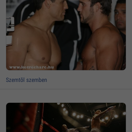
Szemtõl szemben