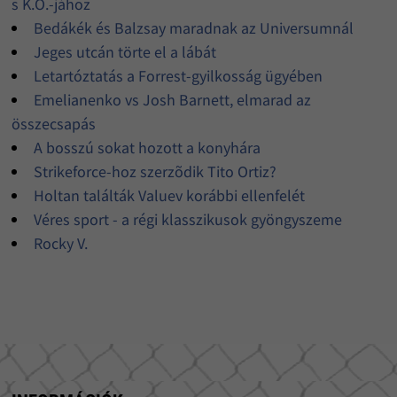
s K.O.-jához
Bedákék és Balzsay maradnak az Universumnál
Jeges utcán törte el a lábát
Letartóztatás a Forrest-gyilkosság ügyében
Emelianenko vs Josh Barnett, elmarad az
összecsapás
A bosszú sokat hozott a konyhára
Strikeforce-hoz szerzõdik Tito Ortiz?
Holtan találták Valuev korábbi ellenfelét
Véres sport - a régi klasszikusok gyöngyszeme
Rocky V.