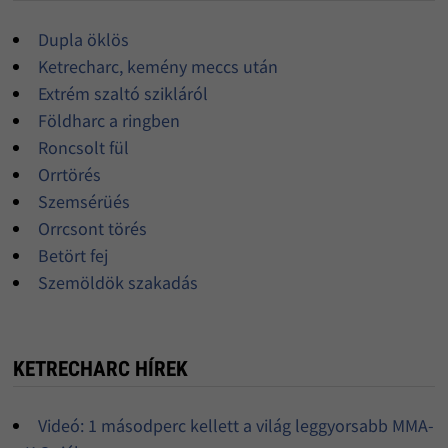
Dupla öklös
Ketrecharc, kemény meccs után
Extrém szaltó szikláról
Földharc a ringben
Roncsolt fül
Orrtörés
Szemsérüés
Orrcsont törés
Betört fej
Szemöldök szakadás
KETRECHARC HÍREK
Videó: 1 másodperc kellett a világ leggyorsabb MMA-