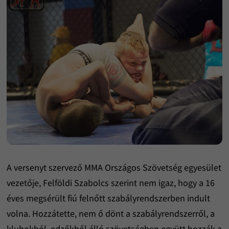
A versenyt szervező MMA Országos Szövetség egyesület
vezetője, Felföldi Szabolcs szerint nem igaz, hogy a 16
éves megsérült fiú felnőtt szabályrendszerben indult
volna. Hozzátette, nem ő dönt a szabályrendszerről, a
klubokból, edzőkből álló szövetségben együtt hozzák a