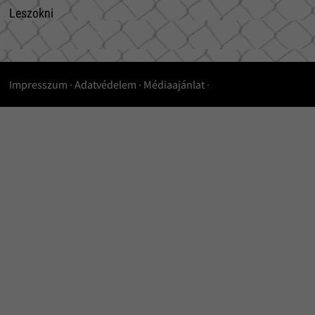
Leszokni
Impresszum
·
Adatvédelem
·
Médiaajánlat
·