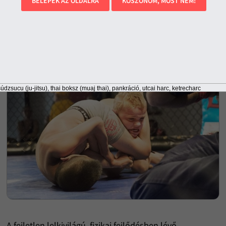
BELÉPEK AZ OLDALRA
KÖSZÖNÖM, MOST NEM!
kutyaviadal
údzsucu (ju-jitsu), thai boksz (muaj thai), pankráció, utcai harc, ketrecharc
A fejletlen lelkivilágú, fizikai fejlődésben lévő