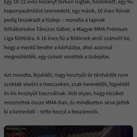
Egy 10-12 éves kislányt torkon rúgtak, fuldoklott, egy fiú
koponyasérülést szenvedett, egy másik, 16 éves fiúnak
pedig leszakadt a tüdeje – mondta a lapnak
felháborodva Tánczos Gábor, a Magyar MMA Prémium
Liga főtitkára. A 16 éves fiú a Blikknek arról számolt be,
hogy a mentő bevitte a kórházba, ahol azonnal
megműtötték, egy csövet vezettek a tüdejébe.
Azt mondta, fejvédőt, nagy kesztyűt és térdvédőt nem
szoktak viselni a meccseken, csak herevédőt, fogvédőt
és kis kesztyűt használnak. Volt olyan, hogy kicsiket
eresztettek össze MMA-ban, és mindketten sírva jöttek
ki a ketrecből – tette hozzá a beszámoló.