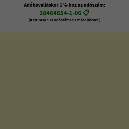
Adóbevalláskor 1%-hoz az adószám:
18464654-1-06 📋
(
Kattintson az adószámra a másoláshoz.
)