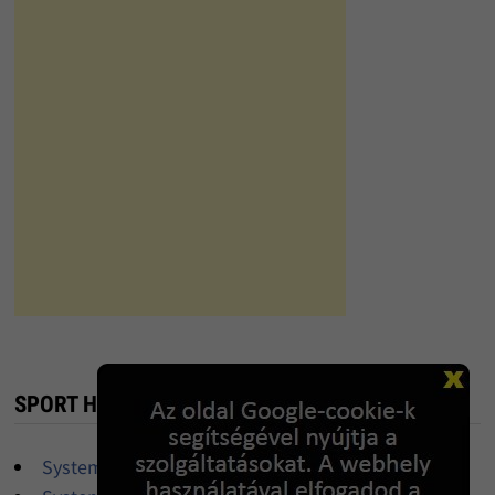
SPORT HIRDETŐ
Systema edzések Budapesten