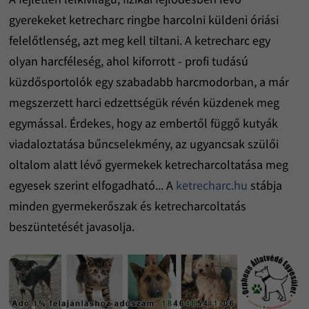
gyerekeket ketrecharc ringbe harcolni küldeni óriási
felelőtlenség, azt meg kell tiltani. A ketrecharc egy
olyan harcféleség, ahol kiforrott - profi tudású
küzdősportolók egy szabadabb harcmodorban, a már
megszerzett harci edzettségük révén küzdenek meg
egymással. Érdekes, hogy az embertől függő kutyák
viadaloztatása bűncselekmény, az ugyancsak szülői
oltalom alatt lévő gyermekek ketrecharcoltatása meg
egyesek szerint elfogadható... A
ketrecharc.hu
stábja
minden gyermekerőszak és ketrecharcoltatás
beszüntetését javasolja.