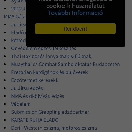
Systema orosz harcmûvészeti nyílt edzés
2012.Június 10-én : Ring - A Fórum / Hexagon - Pro
MMA Gála - Pécsett
Ju-jitsu, Judo oktatás Bp., II. ker.-ben
Eladó egy marhabõrbõl készült boxzsák
ketrecharc edzés siófokon
Önvédelem edzés-felkészítés
Thai Box edzés lányoknak & fiúknak
Muaythai és Combat Sambo oktatás Budapesten
Pretorian kardigánok és pulóverek
Edzötermet keresek!!
Ju Jitsu edzés
MMA és ökölvívás edzés
Védelem
Submission Grappling edzõpartner
KARATE RUHA ELADO
Déri - Western csizma, motoros csizma