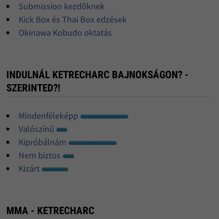
Submission kezdõknek
Kick Box és Thai Box edzések
Okinawa Kobudo oktatás
INDULNÁL KETRECHARC BAJNOKSÁGON? -
SZERINTED?!
Mindenféleképp
Valószínû
Kipróbálnám
Nem biztos
Kizárt
MMA - KETRECHARC