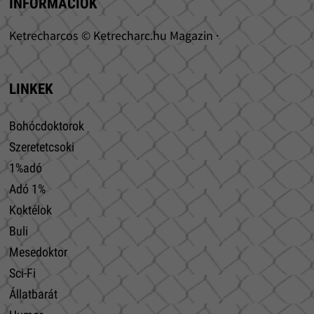
INFORMÁCIÓK
Ketrecharcos © Ketrecharc.hu Magazin ·
LINKEK
Bohócdoktorok
Szeretetcsoki
1%adó
Adó 1%
Koktélok
Buli
Mesedoktor
Sci-Fi
Állatbarát